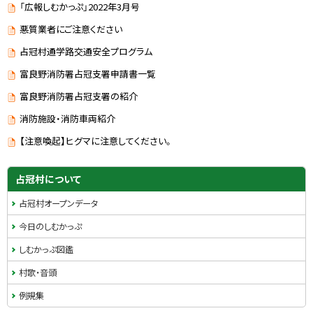
「広報しむかっぷ」2022年3月号
悪質業者にご注意ください
占冠村通学路交通安全プログラム
富良野消防署占冠支署申請書一覧
富良野消防署占冠支署の紹介
消防施設・消防車両紹介
【注意喚起】ヒグマに注意してください。
ト
サ
ッ
占冠村について
プ
イ
占冠村オープンデータ
に
ド
戻
今日のしむかっぷ
る
・
しむかっぷ図鑑
メ
村歌・音頭
ニ
例規集