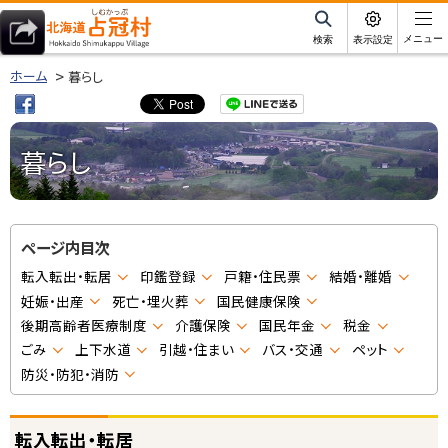
本
文
サ
メニュー
検索
表示設定
イ
北海道占冠村
へ
ト
ホーム
暮らし
内
メ
ニ
ュ
暮らし
ー
へ
ページ内目次
転入転出・転居
印鑑登録
戸籍・住民票
結婚・離婚
妊娠・出産
死亡・埋火葬
国民健康保険
後期高齢者医療制度
介護保険
国民年金
税金
ごみ
上下水道
引越・住まい
バス・交通
ペット
防災・防犯・消防
転入転出・転居