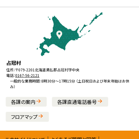
ュ
本
ー
文
へ
戻
る
メ
北
役
占冠村
ニ
海
場
住所：
〒079-2201
北海道勇払郡占冠村字中央
ュ
電話：
0167-56-2121
道
ー
一般的な業務時間：8時30分～17時15分 （土日祝日および年末年始はお休
み）
へ
戻
各課の案内
各課直通電話番号
る
フロアマップ