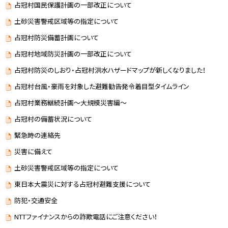
占冠村国民保護計画の一部改正について
土砂災害警戒区域等の指定について
占冠村防災備蓄計画について
占冠村地域防災計画の一部改正について
占冠村防災のしおり・占冠村洪水ハザードマップが新しくなりました！
占冠村台風・豪雨を対象した避難勧告発令着目型タイムライン
占冠村業務継続計画～大規模災害編～
占冠村の備蓄状況について
緊急時の連絡先
災害に備えて
土砂災害警戒区域等の指定について
東日本大震災に対する占冠村避難支援について
防犯・交通安全
NTTファイナンスからの詐欺電話にご注意ください！