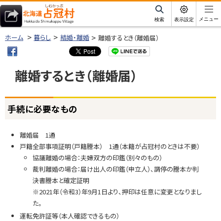
本
文
サ
メニュー
検索
表示設定
イ
北海道占冠村
へ
ト
ホーム
暮らし
結婚・離婚
離婚するとき（離婚届）
内
メ
ニ
離婚するとき（離婚届）
ュ
ー
ページ内目次
へ
手続に必要なもの
手
続
に
離婚届 1通
必
戸籍全部事項証明（戸籍謄本） 1通（本籍が占冠村のときは不要）
要
協議離婚の場合：夫婦双方の印鑑（別々のもの）
な
裁判離婚の場合：届け出人の印鑑（申立人）、調停の謄本か判
も
決書謄本と確定証明
の
※2021年（令和3）年9月1日より、押印は任意に変更となりまし
た。
注
運転免許証等（本人確認できるもの）