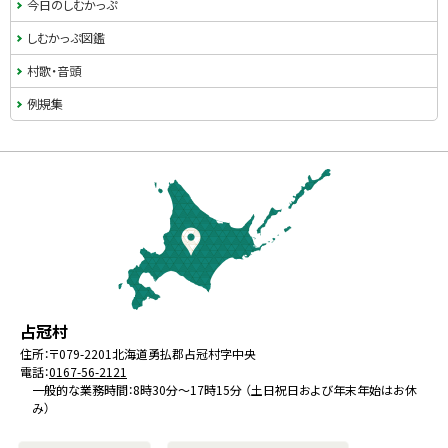
ド
今日のしむかっぷ
・
しむかっぷ図鑑
メ
村歌・音頭
ニ
例規集
ュ
本
ー
文
へ
戻
る
メ
北
役
占冠村
ニ
海
場
住所：
〒079-2201
北海道勇払郡占冠村字中央
ュ
電話：
0167-56-2121
道
ー
一般的な業務時間：8時30分～17時15分 （土日祝日および年末年始はお休
み）
へ
戻