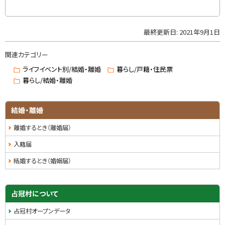
る
最終更新日:
2021年9月1日
ト
ッ
関連カテゴリー
プ
に
ライフイベント別/結婚・離婚
暮らし/戸籍・住民票
戻
暮らし/結婚・離婚
る
結婚・離婚
離婚するとき（離婚届）
入籍届
結婚するとき（婚姻届）
サ
占冠村について
イ
占冠村オープンデータ