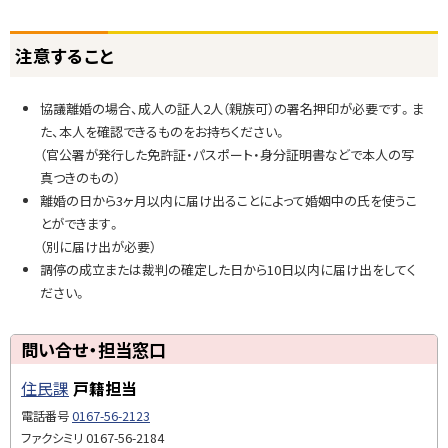
意
す
ト
る
注意すること
ッ
こ
プ
と
協議離婚の場合、成人の証人2人（親族可）の署名押印が必要です。ま
に
た、本人を確認できるものをお持ちください。
戻
問
（官公署が発行した免許証・パスポート・身分証明書などで本人の写
る
い
真つきのもの）
合
離婚の日から3ヶ月以内に届け出ることによって婚姻中の氏を使うこ
せ
とができます。
・
（別に届け出が必要）
担
調停の成立または裁判の確定した日から10日以内に届け出をしてく
当
ださい。
窓
口
ト
問い合せ・担当窓口
ッ
住民課
戸籍担当
プ
に
電話番号
0167-56-2123
戻
ファクシミリ
0167-56-2184