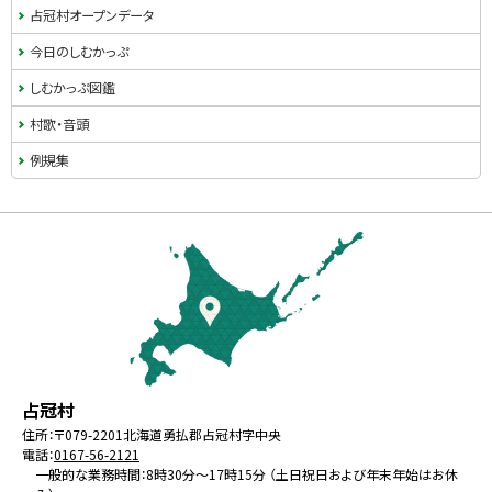
イ
占冠村オープンデータ
ド
今日のしむかっぷ
・
しむかっぷ図鑑
メ
村歌・音頭
ニ
例規集
ュ
本
ー
文
へ
戻
る
メ
北
役
占冠村
ニ
海
場
住所：
〒079-2201
北海道勇払郡占冠村字中央
ュ
電話：
0167-56-2121
道
ー
一般的な業務時間：8時30分～17時15分 （土日祝日および年末年始はお休