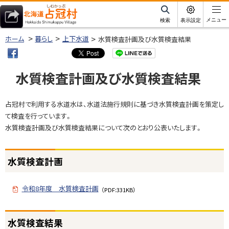
本
文
サ
メニュー
検索
表示設定
イ
北海道占冠村
へ
ト
ホーム
暮らし
上下水道
水質検査計画及び水質検査結果
内
メ
ニ
水質検査計画及び水質検査結果
ュ
ー
ページ内目次
占冠村で利用する水道水は、水道法施行規則に基づき水質検査計画を策定し
へ
水
て検査を行っています。
質
水質検査計画及び水質検査結果について次のとおり公表いたします。
検
査
計
水質検査計画
画
令和8年度 水質検査計画
（PDF:331KB）
水
質
ト
検
水質検査結果
ッ