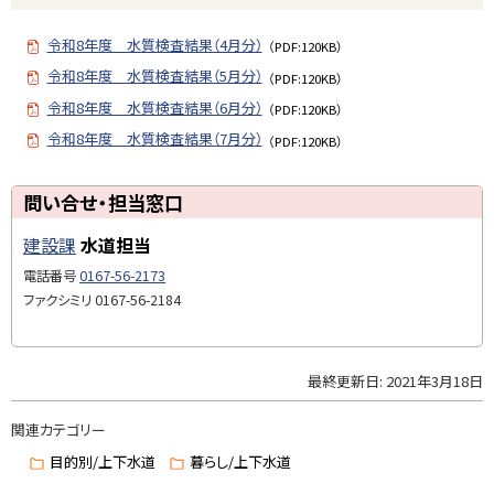
査
プ
結
令和8年度 水質検査結果（4月分）
に
（PDF:120KB）
果
戻
令和8年度 水質検査結果（5月分）
（PDF:120KB）
る
令和8年度 水質検査結果（6月分）
問
（PDF:120KB）
い
令和8年度 水質検査結果（7月分）
（PDF:120KB）
合
せ
ト
問い合せ・担当窓口
・
ッ
担
建設課
水道担当
プ
当
に
電話番号
0167-56-2173
窓
戻
ファクシミリ
0167-56-2184
口
る
最終更新日:
2021年3月18日
ト
ッ
関連カテゴリー
プ
に
目的別/上下水道
暮らし/上下水道
戻