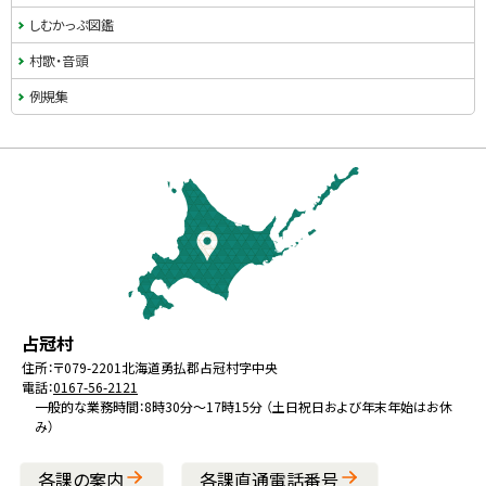
・
しむかっぷ図鑑
メ
村歌・音頭
ニ
例規集
ュ
本
ー
文
へ
戻
る
メ
北
役
占冠村
ニ
海
場
住所：
〒079-2201
北海道勇払郡占冠村字中央
ュ
電話：
0167-56-2121
道
ー
一般的な業務時間：8時30分～17時15分 （土日祝日および年末年始はお休
み）
へ
戻
各課の案内
各課直通電話番号