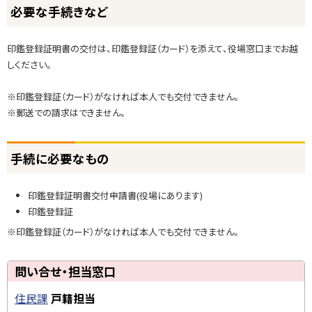
ト
必要な手続きなど
ッ
必
プ
要
印鑑登録証明書の交付は、印鑑登録証（カード）を添えて、役場窓口までお越
に
な
しください。
戻
手
る
続
※印鑑登録証（カード）がなければ本人でも交付できません。
き
※郵送での請求はできません。
な
ど
ト
手続に必要なもの
手
ッ
続
プ
印鑑登録証明書交付申請書(役場にあります)
に
に
印鑑登録証
必
戻
要
る
※印鑑登録証（カード）がなければ本人でも交付できません。
な
も
ト
問い合せ・担当窓口
の
ッ
住民課
戸籍担当
プ
問