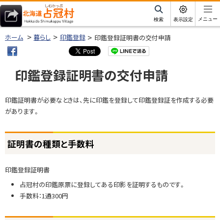
本
文
サ
メニュー
検索
表示設定
イ
北海道占冠村
へ
ト
ホーム
暮らし
印鑑登録
印鑑登録証明書の交付申請
内
メ
ニ
印鑑登録証明書の交付申請
ュ
ー
ページ内目次
印鑑証明書が必要なときは、先に印鑑を登録して印鑑登録証を作成する必要
へ
証
があります。
明
書
の
証明書の種類と手数料
種
類
印鑑登録証明書
と
占冠村の印鑑原票に登録してある印影を証明するものです。
手
手数料：1通300円
数
料