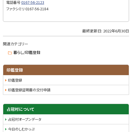
に
電話番号
0167-56-2123
い
戻
ファクシミリ
0167-56-2184
合
る
せ
・
最終更新日:
2022年6月30日
ト
担
ッ
当
関連カテゴリー
プ
窓
に
暮らし/印鑑登録
口
戻
る
印鑑登録
印鑑登録
印鑑登録証明書の交付申請
サ
占冠村について
イ
占冠村オープンデータ
ド
今日のしむかっぷ