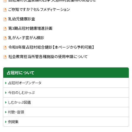
ご存知ですか？セルフメディケーション
乳幼児健康診査
第3期占冠村健康増進計画
乳がん・子宮がん検診
令和8年度占冠村総合健診【本ページから予約可能】
社会教育担当所管各種施設の使用申請について
ト
サ
ッ
占冠村について
プ
イ
占冠村オープンデータ
に
ド
戻
今日のしむかっぷ
る
・
しむかっぷ図鑑
メ
村歌・音頭
ニ
例規集
ュ