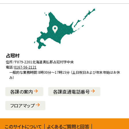
本
ー
文
へ
戻
る
メ
北
役
占冠村
ニ
海
場
住所：
〒079-2201
北海道勇払郡占冠村字中央
ュ
電話：
0167-56-2121
道
ー
一般的な業務時間：8時30分～17時15分 （土日祝日および年末年始はお休
み）
へ
戻
各課の案内
各課直通電話番号
る
フロアマップ
サ
このサイトについて
よくあるご質問と回答