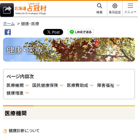
本
文
サ
メニュー
検索
表示設定
イ
北海道占冠村
へ
ト
ホーム
健康・医療
内
メ
ニ
ュ
健康・医療
ー
へ
ページ内目次
医療機関
国民健康保険
医療費助成
障害福祉
健康増進
医療機関
健康診断について