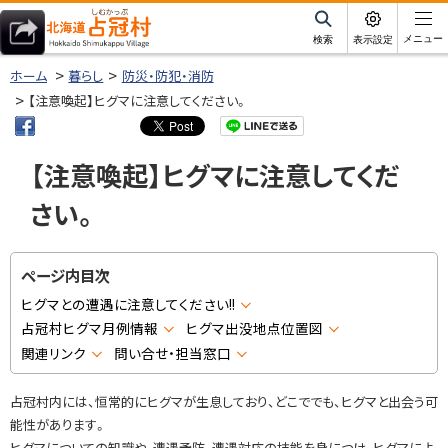
本
文
サ
メニュー
検索
表示設定
イ
北海道占冠村
へ
ト
ホーム
暮らし
防災・防犯・消防
内
メ
【注意喚起】ヒグマに注意してください。
ニ
ュ
【注意喚起】ヒグマに注意してくだ
ー
さい。
へ
ページ内目次
ヒグマとの遭遇に注意してください!!
占冠村ヒグマ月例情報
ヒグマ出没地点位置図
関連リンク
問い合せ・担当窓口
占冠村内には、恒常的にヒグマが生息しており、どこででも、ヒグマと出会う可
能性があります。
ヒグマについての知識や、遭遇予防、遭遇対応の技能を身につけ、ヒグマによ