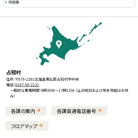
ニ
例規集
ュ
本
ー
文
へ
戻
る
メ
北
役
占冠村
ニ
海
場
住所：
〒079-2201
北海道勇払郡占冠村字中央
ュ
電話：
0167-56-2121
道
ー
一般的な業務時間：8時30分～17時15分 （土日祝日および年末年始はお休
み）
へ
戻
各課の案内
各課直通電話番号
る
フロアマップ