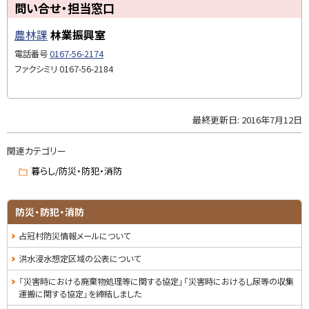
る
ト
ペ
問い合せ・担当窓口
ー
ッ
ジ
で
農林課
林業振興室
プ
開
き
に
電話番号
0167-56-2174
ま
す
戻
ファクシミリ
0167-56-2184
)
る
最終更新日:
2016年7月12日
ト
ッ
関連カテゴリー
プ
に
暮らし/防災・防犯・消防
戻
る
防災・防犯・消防
占冠村防災情報メールについて
洪水浸水想定区域の公表について
「災害時における廃棄物処理等に関する協定」「災害時におけるし尿等の収集
運搬に関する協定」を締結しました