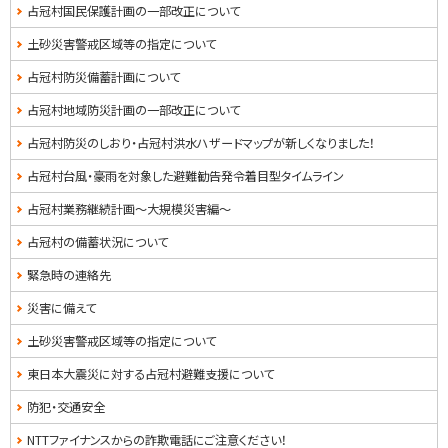
占冠村国民保護計画の一部改正について
土砂災害警戒区域等の指定について
占冠村防災備蓄計画について
占冠村地域防災計画の一部改正について
占冠村防災のしおり・占冠村洪水ハザードマップが新しくなりました！
占冠村台風・豪雨を対象した避難勧告発令着目型タイムライン
占冠村業務継続計画～大規模災害編～
占冠村の備蓄状況について
緊急時の連絡先
災害に備えて
土砂災害警戒区域等の指定について
東日本大震災に対する占冠村避難支援について
防犯・交通安全
NTTファイナンスからの詐欺電話にご注意ください！