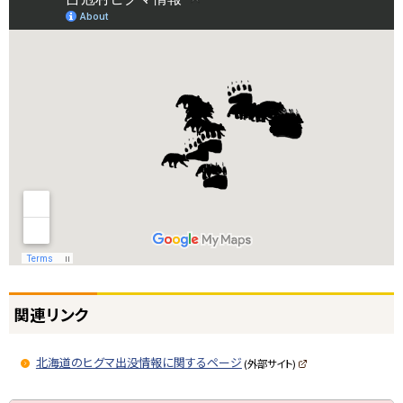
ト
関連リンク
ッ
プ
北海道のヒグマ出没情報に関するページ
に
(外部サイト)
(
戻
新
規