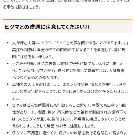
る事故を防ぎましょう。
ヒグマとの遭遇に注意してください!!
人が好む山菜は、ヒグマにとっても大事な餌であることがあります。山
菜採りの際は、自分がクマの餌場の中にいることを自覚して、常に周
囲に注意を払いましょう。
生ごみや残飯、食品包装等は絶対に野外に捨てないようにしましょ
う。これらにヒグマが触れ、食べ物と認識して執着すれば、人身被害
へつながる恐れがあります。
単独での入山を避けましょう。またラジオや鈴、笛などを携行し、音を
出しながら行動することで、ヒグマに遠くから自分の存在を知らせまし
ょう。
ヒグマはどんな時間帯にも行動することができ、昼間でも出会う可能
性があります。夜間、朝夕、雨天時などの視程が制限される環境下で
は、人とヒグマが互いに気付きにくく、不用意に接近しやすくなると考
えられます。こうした場面では特に注意しましょう。
仔グマに不用意に近づくと、母グマの攻撃を受ける危険性が高まりま