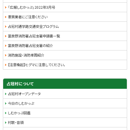
「広報しむかっぷ」2022年3月号
悪質業者にご注意ください
占冠村通学路交通安全プログラム
富良野消防署占冠支署申請書一覧
富良野消防署占冠支署の紹介
消防施設・消防車両紹介
【注意喚起】ヒグマに注意してください。
サ
占冠村について
イ
占冠村オープンデータ
ド
今日のしむかっぷ
・
しむかっぷ図鑑
メ
村歌・音頭