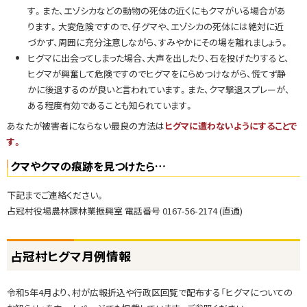
す。また、エゾシカなどの動物の死体の近くにもクマがいる場合があ
ります。大変危険ですので、仔グマや、エゾシカの死体には絶対に近
づかず、周囲に充分注意しながら、すみやかにその場を離れましょう。
ヒグマに出会ってしまった場合、大声を出したり、石を投げたりすると、
ヒグマが興奮して危険ですのでヒグマをにらめつけながら、慌てず静
かに後退するのが良いと言われています。また、クマ撃退スプレーが、
ある程度有効であることも知られています。
あなたが被害者にならない最良の方法は
ヒグマに遭わないようにすることで
す。
クマやクマの痕跡を見つけたら…
下記までご連絡ください。
占冠村役場農林課林業振興室 電話番号 0167-56-2174 (直通)
ト
占冠村ヒグマ月例情報
ッ
プ
令和5年4月より、村が広報折込や行政区回覧で配布する「ヒグマについての
に