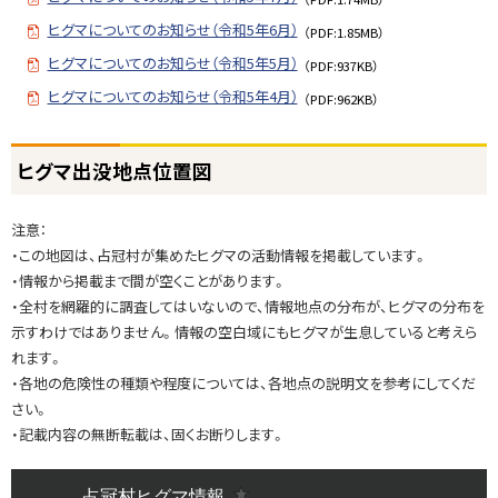
ヒグマについてのお知らせ（令和5年6月）
（PDF:1.85MB）
ヒグマについてのお知らせ（令和5年5月）
（PDF:937KB）
ヒグマについてのお知らせ（令和5年4月）
（PDF:962KB）
ト
ヒグマ出没地点位置図
ッ
プ
注意：
に
・この地図は、占冠村が集めたヒグマの活動情報を掲載しています。
戻
・情報から掲載まで間が空くことがあります。
る
・全村を網羅的に調査してはいないので、情報地点の分布が、ヒグマの分布を
示すわけではありません。情報の空白域にもヒグマが生息していると考えら
れます。
・各地の危険性の種類や程度については、各地点の説明文を参考にしてくだ
さい。
・記載内容の無断転載は、固くお断りします。