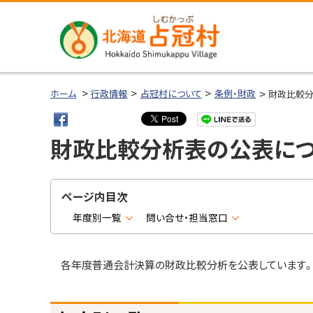
本
本
文
文
へ
へ
メ
戻
北海道占冠
ニ
る
ホーム
行政情報
占冠村について
条例・財政
財政比較
村
ュ
メ
ー
ニ
財政比較分析表の公表に
へ
ュ
ー
へ
ページ内目次
戻
年度別一覧
問い合せ・担当窓口
る
ペ
ー
各年度普通会計決算の財政比較分析を公表しています
ジ
の