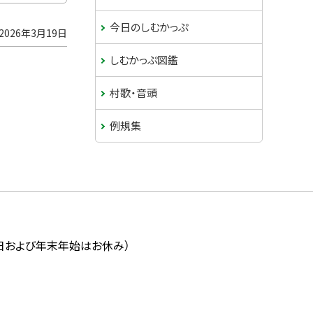
ド
今日のしむかっぷ
2026年3月19日
・
しむかっぷ図鑑
メ
村歌・音頭
ニ
例規集
ュ
ー
祝日および年末年始はお休み）