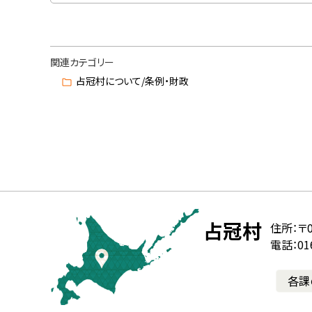
ト
ッ
関連カテゴリー
プ
占冠村について/条例・財政
に
戻
る
本
文
北
役
占冠村
住所：
〒0
へ
電話：016
海
場
戻
る
各課
道
メ