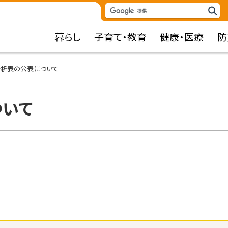
検
検
索
索
暮らし
子育て・教育
健康・医療
防
キ
ー
ワ
分析表の公表について
ー
ド
ついて
。