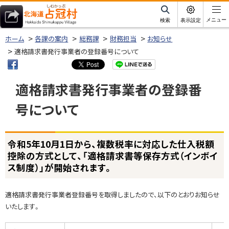
本
文
サ
メニュー
検索
表示設定
イ
北海道占冠村
へ
ト
ホーム
各課の案内
総務課
財務担当
お知らせ
内
メ
適格請求書発行事業者の登録番号について
ニ
ュ
適格請求書発行事業者の登録番
ー
号について
へ
ページ内目次
令和5年10月1日から、複数税率に対応した仕入税額
令
控除の方式として、「適格請求書等保存方式（インボイ
和
ス制度）」が開始されます。
5
年
1
適格請求書発行事業者登録番号を取得しましたので、以下のとおりお知らせ
0
いたします。
月
1