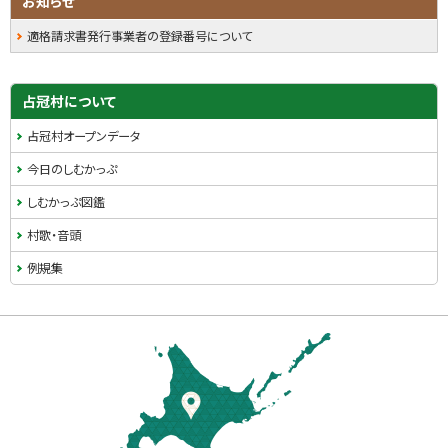
お知らせ
の
に
イ
方
適格請求書発行事業者の登録番号について
戻
式
る
ド
と
・
し
占冠村について
て
メ
占冠村オープンデータ
、
ニ
「
今日のしむかっぷ
適
ュ
しむかっぷ図鑑
格
ー
村歌・音頭
請
求
例規集
書
等
本
保
存
文
方
へ
式
戻
（
る
イ