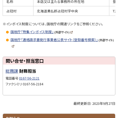
名称
本店又は主たる事務所の所在地
登
日
か
占冠村
北海道勇払郡占冠村字中央
T2
ら
、
※インボイス制度については、国税庁の関連リンクをご参照ください。
複
国税庁「特集インボイス制度」
(外部サイト)
数
(
新
国税庁「適格請求書発行事業者公表サイト（登録番号検索）」
(外部サイト)
税
規
ペ
率
ー
(
ジ
新
に
で
規
対
開
ト
ペ
問い合せ・担当窓口
き
ー
応
ッ
ま
ジ
す
で
総務課
財務担当
し
プ
)
開
き
た
に
電話番号
0167-56-2121
ま
仕
す
戻
ファクシミリ
0167-56-2184
)
入
る
税
額
最終更新日:
2023年9月27日
ト
控
ッ
除
プ
サ