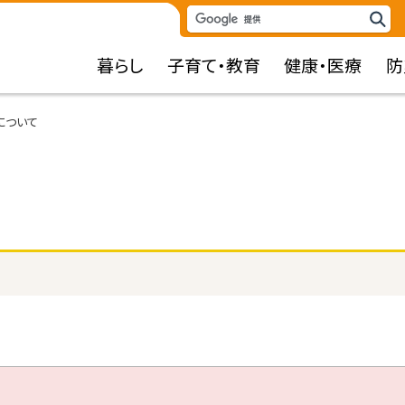
検
検
索
索
暮らし
子育て・教育
健康・医療
防
キ
ー
ワ
について
ー
ド