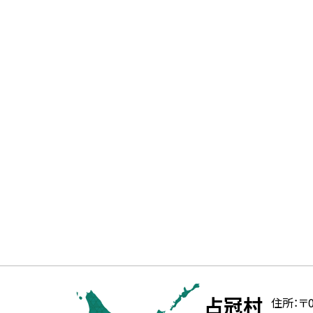
本
文
北
役
占冠村
住所：
〒0