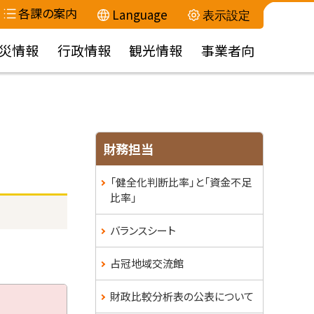
各課の案内
Language
表示設定
災情報
行政情報
観光情報
事業者向
サ
財務担当
イ
「健全化判断比率」と「資金不足
比率」
ド
・
バランスシート
メ
占冠地域交流館
ニ
財政比較分析表の公表について