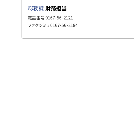
ト
・
プ
総務課
財務担当
ッ
担
に
電話番号
0167-56-2121
当
プ
戻
ファクシミリ
0167-56-2184
窓
へ
る
口
戻
る
ト
ッ
プ
に
戻
る