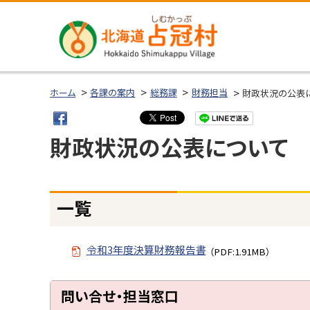
本
本
文
文
へ
へ
メ
戻
北海道占冠
ニ
る
ホーム
各課の案内
総務課
財務担当
財政状況の公表
村
ュ
メ
ー
ニ
財政状況の公表について
へ
ュ
ー
へ
ページ内目次
戻
一覧
一
る
覧
ペ
令和3年度決算財務報告書
（PDF:1.91MB）
問
ー
い
ジ
ト
合
問い合せ・担当窓口
の
せ
ッ