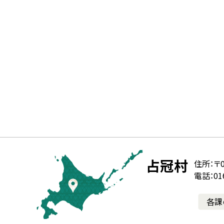
本
文
北
役
占冠村
住所：
〒0
へ
電話：016
海
場
戻
る
各課
道
メ