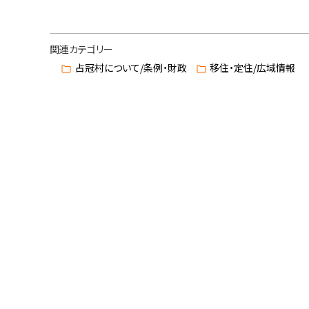
ト
ッ
関連カテゴリー
プ
占冠村について/条例・財政
移住・定住/広域情報
に
戻
る