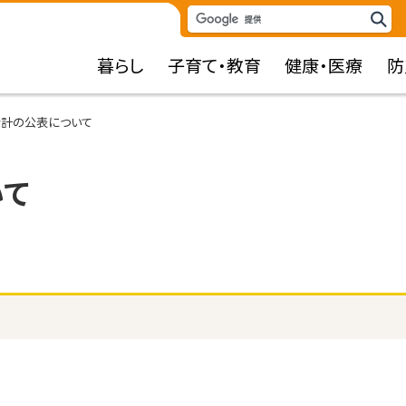
検
検
索
索
暮らし
子育て・教育
健康・医療
防
キ
ー
ワ
会計の公表について
ー
ド
いて
）
）