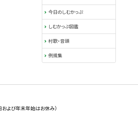
ド
今日のしむかっぷ
・
しむかっぷ図鑑
メ
村歌・音頭
ニ
例規集
ュ
ー
祝日および年末年始はお休み）