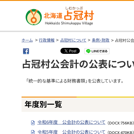
本
本
文
文
へ
へ
メ
戻
北海道占冠
ニ
る
ホーム
行政情報
占冠村について
条例・財政
占冠村公
村
ュ
メ
ー
ニ
占冠村公会計の公表につ
へ
ュ
ー
へ
「統一的な基準による財務書類」を公表しています。
ページ内目次
戻
年
る
度
年度別一覧
ペ
別
一
ー
覧
ジ
令和6年度 公会計の公表について
（DOCX:756KB
の
令和5年度 公会計の公表について
（DOCX:470KB
問