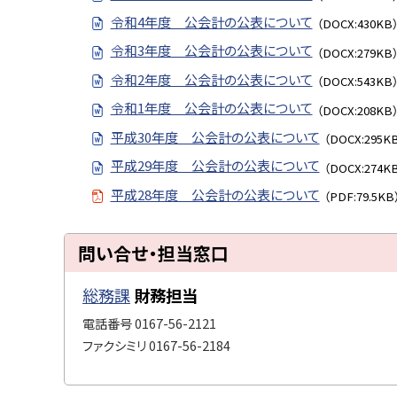
ト
い
令和4年度 公会計の公表について
（DOCX:430KB
ッ
合
令和3年度 公会計の公表について
（DOCX:279KB
せ
プ
・
令和2年度 公会計の公表について
（DOCX:543KB
へ
担
令和1年度 公会計の公表について
戻
（DOCX:208KB
当
る
平成30年度 公会計の公表について
窓
（DOCX:295K
口
平成29年度 公会計の公表について
（DOCX:274K
平成28年度 公会計の公表について
（PDF:79.5KB
ト
問い合せ・担当窓口
ッ
プ
総務課
財務担当
に
電話番号
0167-56-2121
戻
ファクシミリ
0167-56-2184
る