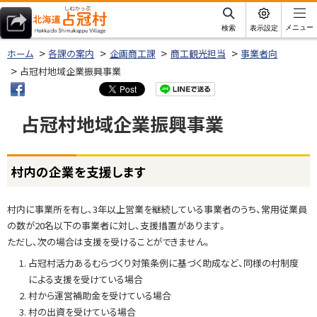
本
文
サ
メニュー
検索
表示設定
イ
北海道占冠村
へ
ト
ホーム
各課の案内
企画商工課
商工観光担当
事業者向
内
メ
占冠村地域企業振興事業
ニ
ュ
占冠村地域企業振興事業
ー
へ
ページ内目次
村内の企業を支援します
村
内
の
村内に事業所を有し、3年以上営業を継続している事業者のうち、常用従業員
企
の数が20名以下の事業者に対し、支援措置があります。
業
ただし、次の場合は支援を受けることができません。
を
占冠村活力あるむらづくり対策条例に基づく助成など、同様の村制度
支
による支援を受けている場合
援
村から運営補助金を受けている場合
し
村の出資を受けている場合