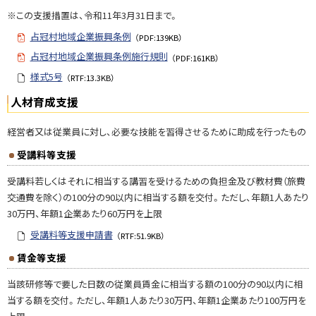
ま
※この支援措置は、令和11年3月31日まで。
す
占冠村地域企業振興条例
（PDF:139KB）
問
占冠村地域企業振興条例施行規則
（PDF:161KB）
い
様式5号
（RTF:13.3KB）
合
せ
人材育成支援
・
経営者又は従業員に対し、必要な技能を習得させるために助成を行ったもの
担
当
受講料等支援
窓
口
受講料若しくはそれに相当する講習を受けるための負担金及び教材費（旅費
交通費を除く）の100分の90以内に相当する額を交付。ただし、年額1人あたり
30万円、年額1企業あたり60万円を上限
受講料等支援申請書
（RTF:51.9KB）
賃金等支援
当該研修等で要した日数の従業員賃金に相当する額の100分の90以内に相
当する額を交付。ただし、年額1人あたり30万円、年額1企業あたり100万円を