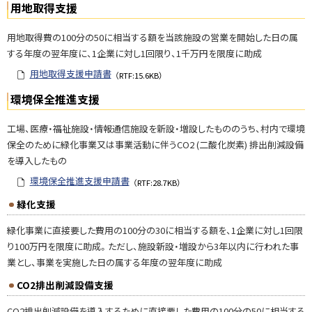
用地取得支援
用地取得費の100分の50に相当する額を当該施設の営業を開始した日の属
する年度の翌年度に、1企業に対し1回限り、1千万円を限度に助成
用地取得支援申請書
（RTF:15.6KB）
環境保全推進支援
工場、医療・福祉施設・情報通信施設を新設・増設したもののうち、村内で環境
保全のために緑化事業又は事業活動に伴うCO2 (二酸化炭素) 排出削減設備
を導入したもの
環境保全推進支援申請書
（RTF:28.7KB）
緑化支援
緑化事業に直接要した費用の100分の30に相当する額を、1企業に対し1回限
り100万円を限度に助成。ただし、施設新設・増設から3年以内に行われた事
業とし、事業を実施した日の属する年度の翌年度に助成
CO2排出削減設備支援
CO2排出削減設備を導入するために直接要した費用の100分の50に相当する