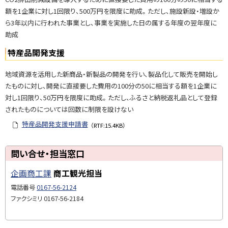
額を1企業に対し1回限り、500万円を限度に助成。ただし、施設新設・増設か
ら3年以内に行われた事業とし、事業を実施した日の属する年度の翌年度に
助成
特産品開発支援
地域資源を活用した新商品・新製品の開発を行い、製品化して販売を開始し
たものに対し、開発に直接要した費用の100分の50に相当する額を1企業に
対し1回限り、50万円を限度に助成。ただし、ふるさと納税返礼品として登録
されたものについては回数に制限を設けない
特産品開発支援申請書
（RTF:15.4KB）
ト
問い合せ・担当窓口
ッ
企画商工課
商工観光担当
プ
に
電話番号
0167-56-2124
戻
ファクシミリ
0167-56-2184
る