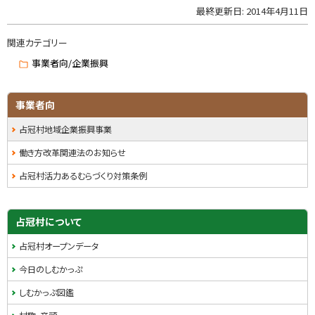
最終更新日:
2014年4月11日
ト
ッ
関連カテゴリー
プ
に
事業者向/企業振興
戻
る
サ
事業者向
イ
占冠村地域企業振興事業
ド
働き方改革関連法のお知らせ
・
占冠村活力あるむらづくり対策条例
メ
ニ
占冠村について
ュ
占冠村オープンデータ
ー
今日のしむかっぷ
しむかっぷ図鑑