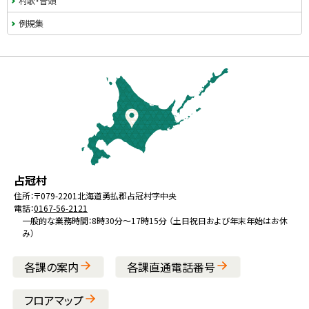
村歌・音頭
例規集
本
文
へ
戻
る
メ
北
役
占冠村
ニ
海
場
住所：
〒079-2201
北海道勇払郡占冠村字中央
ュ
電話：
0167-56-2121
道
ー
一般的な業務時間：8時30分～17時15分 （土日祝日および年末年始はお休
み）
へ
戻
各課の案内
各課直通電話番号
る
フロアマップ