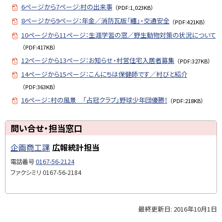
6ページから7ページ:村の出来事
（PDF:1,023KB）
8ページから9ページ：年金／消防瓦版「纏」・交通安全
（PDF:421KB）
10ページから11ページ：生涯学習の窓／野生動物対策の状況について
（PDF:417KB）
12ページから13ページ：お知らせ・村営住宅入居者募集
（PDF:327KB）
14ページから15ページ：こんにちは保健師です／村びと紹介
（PDF:363KB）
16ページ：村の風景 「占冠クラブ」野球少年団優勝！
（PDF:218KB）
ト
問い合せ・担当窓口
ッ
企画商工課
広報統計担当
プ
に
電話番号
0167-56-2124
戻
ファクシミリ
0167-56-2184
る
最終更新日:
2016年10月1日
ト
ッ