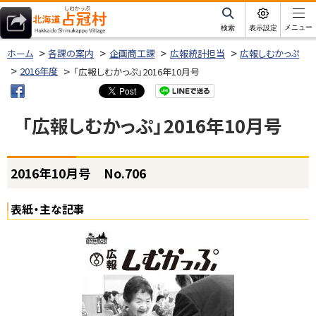
本
文
サ
メニュー
検索
表示設定
イ
北海道占冠村
へ
ト
ホーム
各課の案内
企画商工課
広報統計担当
広報しむかっぷ
内
メ
2016年度
「広報しむかっぷ」2016年10月号
ニ
ュ
「広報しむかっぷ」2016年10月号
ー
へ
ページ内目次
2016年10月号 No.706
2
0
1
表紙・主な記事
6
年
1
0
月
号