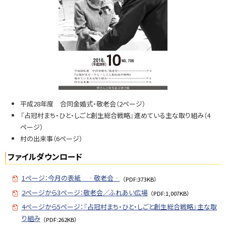
N
o.
7
0
6
問
い
平成28年度 合同金婚式・敬老会（2ページ）
合
『占冠村まち・ひと・しごと創生総合戦略』進めている主な取り組み（4
せ
ページ）
・
村の出来事（6ページ）
担
当
ファイルダウンロード
窓
口
1ページ：今月の表紙 ‐敬老会‐
（PDF:373KB）
2ページから3ページ：敬老会／ふれあい広場
（PDF:1,007KB）
4ページから5ページ：『占冠村まち・ひと・しごと創生総合戦略』主な取
り組み
（PDF:262KB）