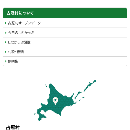
占冠村について
占冠村オープンデータ
今日のしむかっぷ
しむかっぷ図鑑
村歌・音頭
例規集
本
文
へ
戻
る
メ
北
役
占冠村
ニ