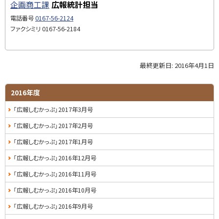
企画商工課
広報統計担当
プ
に
電話番号
0167-56-2124
戻
ファクシミリ
0167-56-2184
る
最終更新日:
2016年4月1日
ト
ッ
プ
サ
2016年度
に
イ
「広報しむかっぷ」2017年3月号
戻
る
ド
「広報しむかっぷ」2017年2月号
・
「広報しむかっぷ」2017年1月号
メ
「広報しむかっぷ」2016年12月号
ニ
「広報しむかっぷ」2016年11月号
ュ
「広報しむかっぷ」2016年10月号
ー
「広報しむかっぷ」2016年9月号