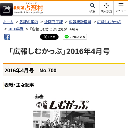
本
文
サ
メニュー
検索
表示設定
イ
北海道占冠村
へ
ト
ホーム
各課の案内
企画商工課
広報統計担当
広報しむかっぷ
内
メ
2016年度
「広報しむかっぷ」2016年4月号
ニ
ュ
「広報しむかっぷ」2016年4月号
ー
へ
ページ内目次
2016年4月号 No.700
2
0
1
表紙・主な記事
6
年
4
月
号