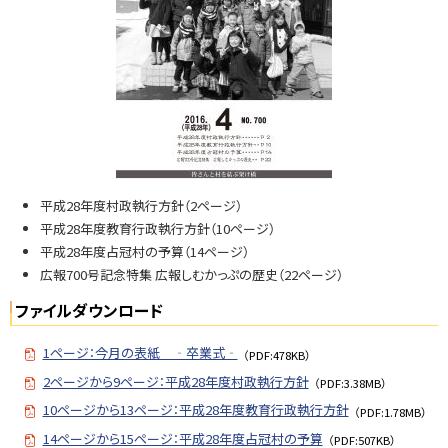
N
o.
7
0
0
問
い
合
平成28年度村政執行方針（2ページ）
せ
平成28年度教育行政執行方針（10ページ）
・
平成28年度占冠村の予算（14ページ）
担
広報700号記念特集 広報しむかっぷの歴史（22ページ）
当
窓
ファイルダウンロード
口
1ページ：今月の表紙 ‐卒業式‐
（PDF:478KB）
2ページから9ページ：平成28年度村政執行方針
（PDF:3.38MB）
10ページから13ページ：平成28年度教育行政執行方針
（PDF:1.78MB）
14ページから15ページ：平成28年度占冠村の予算
（PDF:507KB）