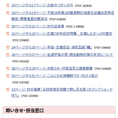
16ページから17ページ：お金のつかいみち
（PDF:265KB）
18ページから19ページ：平成28年第1回富良野広域連合会議会定例会
報告・障害者差別解消法
（PDF:626KB）
20ページから21ページ：村の出来事
（PDF:1.09MB）
22ページから23ページ：広報700号記念特集 広報しむかっぷの歴史
（PDF:399KB）
24ページから25ページ：年金・交通安全・消防瓦版「纏」
（PDF:396KB）
26ページから27ページ：生涯学習の窓・野生動物対策の状況について
（PDF:441KB）
28ページから29ページ：お知らせ・村営住宅入居者募集
（PDF:300KB）
30ページから31ページ：こんにちは保健師です・村びと紹介
（PDF:347KB）
32ページ：村の風景「占冠地域交流館で押し花を使ったランプシェード
作り」
（PDF:233KB）
ト
問い合せ・担当窓口
ッ