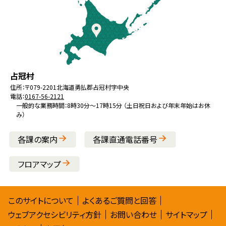
文
へ
戻
る
メ
北
役
占冠村
ニ
海
場
住所：
〒079-2201
北海道勇払郡占冠村字中央
ュ
電話：
0167-56-2121
道
ー
一般的な業務時間：8時30分～17時15分 （土日祝日および年末年始はお休
み）
へ
戻
各課の案内
各課直通電話番号
る
フロアマップ
サ
このサイトについて
よくあるご質問と回答
ウェブアクセシビリティ方針
お問い合わせ
サイトマップ
イ