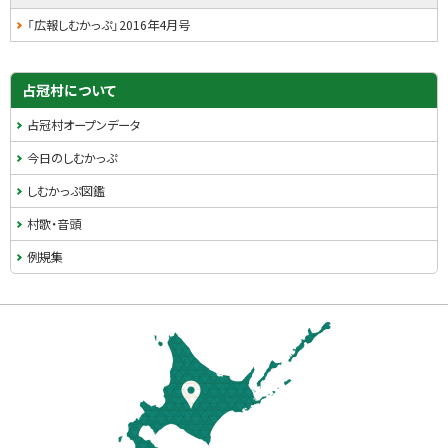
「広報しむかっぷ」2016年4月号
占冠村について
占冠村オープンデータ
今日のしむかっぷ
しむかっぷ図鑑
村歌・音頭
例規集
本
文
へ
戻
る