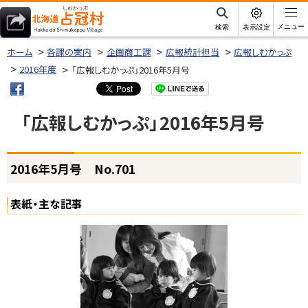
本
文
サ
メニュー
検索
表示設定
イ
北海道占冠村
へ
ト
ホーム
各課の案内
企画商工課
広報統計担当
広報しむかっぷ
内
メ
2016年度
「広報しむかっぷ」2016年5月号
ニ
ュ
「広報しむかっぷ」2016年5月号
ー
へ
ページ内目次
2016年5月号 No.701
2
0
1
表紙・主な記事
6
年
5
月
号