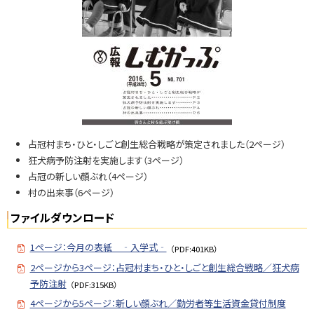
N
o.
7
0
1
問
い
合
占冠村まち・ひと・しごと創生総合戦略が策定されました（2ページ）
せ
狂犬病予防注射を実施します（3ページ）
・
占冠の新しい顔ぶれ（4ページ）
担
村の出来事（6ページ）
当
窓
ファイルダウンロード
口
1ページ：今月の表紙 ‐入学式‐
（PDF:401KB）
2ページから3ページ：占冠村まち・ひと・しごと創生総合戦略／狂犬病
予防注射
（PDF:315KB）
4ページから5ページ：新しい顔ぶれ／勤労者等生活資金貸付制度