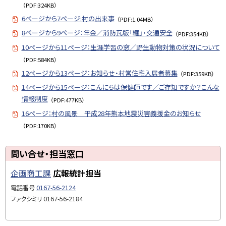
（PDF:324KB）
6ページから7ページ:村の出来事
（PDF:1.04MB）
8ページから9ページ：年金／消防瓦版「纏」・交通安全
（PDF:354KB）
10ページから11ページ：生涯学習の窓／野生動物対策の状況について
（PDF:584KB）
12ページから13ページ：お知らせ・村営住宅入居者募集
（PDF:359KB）
14ページから15ページ：こんにちは保健師です／ご存知ですか？こんな
情報制度
（PDF:477KB）
16ページ：村の風景 平成28年熊本地震災害義援金のお知らせ
（PDF:170KB）
ト
問い合せ・担当窓口
ッ
企画商工課
広報統計担当
プ
に
電話番号
0167-56-2124
戻
ファクシミリ
0167-56-2184
る