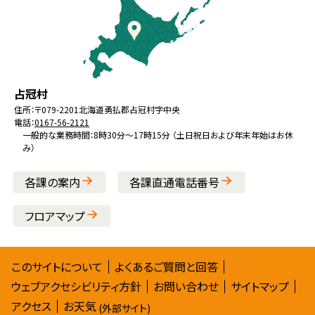
へ
戻
る
メ
北
役
占冠村
ニ
海
場
住所：
〒079-2201
北海道勇払郡占冠村字中央
ュ
電話：
0167-56-2121
道
ー
一般的な業務時間：8時30分～17時15分 （土日祝日および年末年始はお休
み）
へ
戻
各課の案内
各課直通電話番号
る
フロアマップ
サ
このサイトについて
よくあるご質問と回答
ウェブアクセシビリティ方針
お問い合わせ
サイトマップ
イ
アクセス
お天気
(外部サイト)