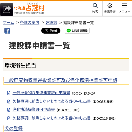
本
文
サ
メニュー
検索
表示設定
イ
北海道占冠村
へ
ト
ホーム
各課の案内
建設課
建設課申請書一覧
内
メ
ニ
建設課申請書一覧
ュ
ー
ページ内目次
へ
ト
環境衛生担当
環
ッ
境
プ
衛
一般廃棄物収集運搬業許可及び浄化槽清掃業許可申請
に
生
戻
担
一般廃棄物収集運搬業許可申請書
（DOCX:13.5KB）
る
当
欠格事項に該当しないものである旨の申し出書
（DOC:35.5KB）
浄化槽清掃業許可申請書
（DOCX:13.6KB）
欠格事項に該当しないものである旨の申し出書
（DOCX:16.9KB）
犬の登録