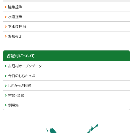
ド
に
建築担当
戻
・
水道担当
る
メ
下水道担当
ニ
お知らせ
ュ
ー
占冠村について
占冠村オープンデータ
今日のしむかっぷ
しむかっぷ図鑑
村歌・音頭
例規集
本
文