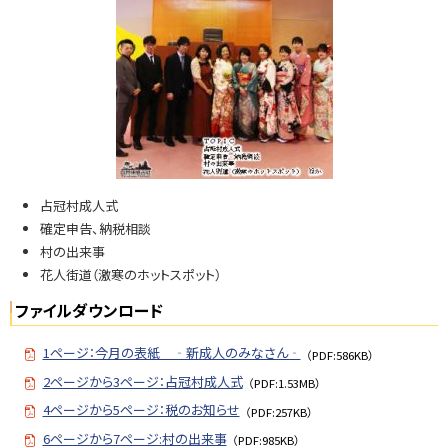
N
o.
7
4
6
問
い
合
占冠村成人式
せ
確定申告、納税相談
・
村の出来事
担
花人街道（激寒のホットスポット）
当
窓
ファイルダウンロード
口
1ページ：今月の表紙 ‐新成人のみなさん‐
（PDF:586KB）
2ページから3ページ：占冠村成人式
（PDF:1.53MB）
4ページから5ページ：税のお知らせ
（PDF:257KB）
6ページから7ページ:村の出来事
（PDF:985KB）