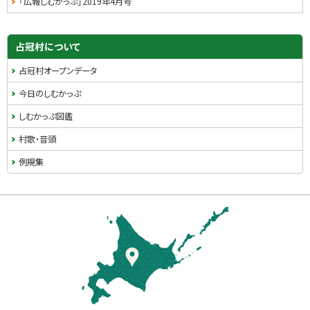
「広報しむかっぷ」2019年4月号
占冠村について
占冠村オープンデータ
今日のしむかっぷ
しむかっぷ図鑑
村歌・音頭
例規集
本
文
へ
戻
る
メ