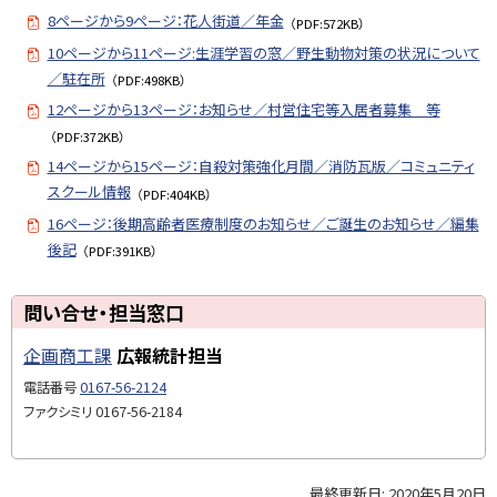
8ページから9ページ：花人街道／年金
（PDF:572KB）
10ページから11ページ:生涯学習の窓／野生動物対策の状況について
／駐在所
（PDF:498KB）
12ページから13ページ：お知らせ／村営住宅等入居者募集 等
（PDF:372KB）
14ページから15ページ：自殺対策強化月間／消防瓦版／コミュニティ
スクール情報
（PDF:404KB）
16ページ：後期高齢者医療制度のお知らせ／ご誕生のお知らせ／編集
後記
（PDF:391KB）
ト
問い合せ・担当窓口
ッ
企画商工課
広報統計担当
プ
に
電話番号
0167-56-2124
戻
ファクシミリ
0167-56-2184
る
最終更新日:
2020年5月20日
ト