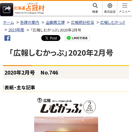
本
文
サ
メニュー
検索
表示設定
イ
北海道占冠村
へ
ト
ホーム
各課の案内
企画商工課
広報統計担当
広報しむかっぷ
内
メ
2019年度
「広報しむかっぷ」2020年2月号
ニ
ュ
「広報しむかっぷ」2020年2月号
ー
へ
ページ内目次
2020年2月号 No.746
2
0
2
表紙・主な記事
0
年
2
月
号