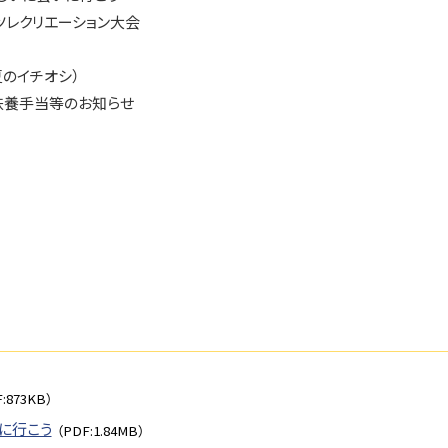
ツレクリエーション大会
のイチオシ）
扶養手当等のお知らせ
:873KB）
に行こう
（PDF:1.84MB）