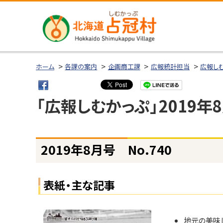
本
本
文
文
へ
へ
メ
戻
北海道占冠
ニ
る
ホーム
各課の案内
企画商工課
広報統計担当
広報し
村
ュ
メ
ー
ニ
「広報しむかっぷ」2019年
へ
ュ
ー
へ
ページ内目次
戻
2019年8月号 No.740
2
る
0
ペ
1
表紙・主な記事
9
ー
年
ジ
8
の
月
地元の美味