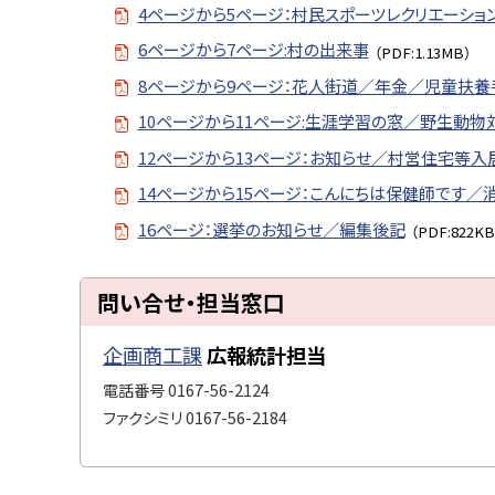
4ページから5ページ：村民スポーツレクリエーショ
6ページから7ページ:村の出来事
（PDF:1.13MB）
8ページから9ページ：花人街道／年金／児童扶養
10ページから11ページ:生涯学習の窓／野生動
12ページから13ページ：お知らせ／村営住宅等
14ページから15ページ：こんにちは保健師です／
16ページ：選挙のお知らせ／編集後記
（PDF:822KB
ト
問い合せ・担当窓口
ッ
プ
企画商工課
広報統計担当
に
電話番号
0167-56-2124
戻
ファクシミリ
0167-56-2184
る