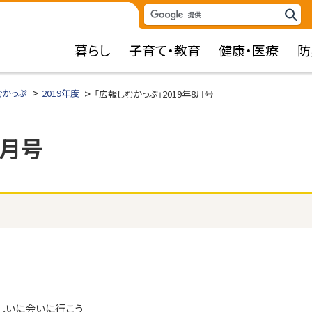
検
検
索
索
暮らし
子育て・教育
健康・医療
防
キ
ー
ワ
むかっぷ
2019年度
「広報しむかっぷ」2019年8月号
ー
ド
8月号
しいに会いに行こう