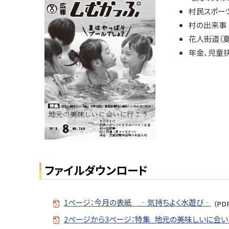
ト
号
村民スポー
ッ
村の出来事
N
プ
花人街道（夏
o.
へ
年金、児童
7
戻
4
る
0
問
い
合
せ
・
担
ファイルダウンロード
当
窓
口
1ページ：今月の表紙 ‐気持ちよく水遊び‐
（PDF
2ページから3ページ：特集_地元の美味しいに会い