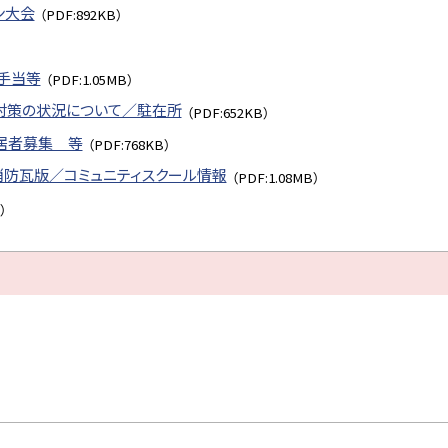
ン大会
（PDF:892KB）
手当等
（PDF:1.05MB）
物対策の状況について／駐在所
（PDF:652KB）
入居者募集 等
（PDF:768KB）
消防瓦版／コミュニティスクール情報
（PDF:1.08MB）
）