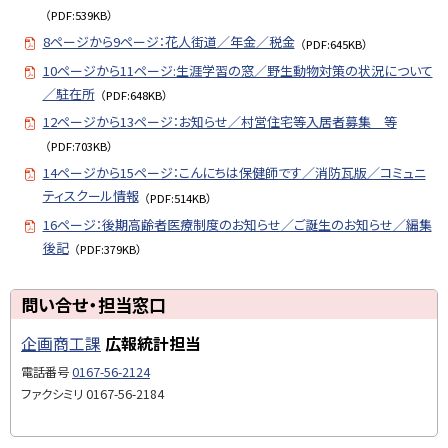
（PDF:539KB）
8ページから9ページ：花人街道／年金／税金
（PDF:645KB）
10ページから11ページ:生涯学習の窓／野生動物対策の状況について
／駐在所
（PDF:648KB）
12ページから13ページ：お知らせ／村営住宅等入居者募集 等
（PDF:703KB）
14ページから15ページ：こんにちは保健師です／消防瓦版／コミュニ
ティスクール情報
（PDF:514KB）
16ページ：後期高齢者医療制度のお知らせ／ご誕生のお知らせ／編集
後記
（PDF:379KB）
ト
問い合せ・担当窓口
ッ
企画商工課
広報統計担当
プ
に
電話番号
0167-56-2124
戻
ファクシミリ
0167-56-2184
る