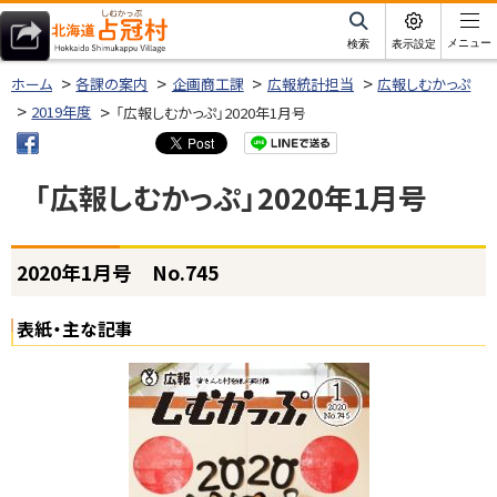
本
文
サ
メニュー
検索
表示設定
イ
北海道占冠村
へ
ト
ホーム
各課の案内
企画商工課
広報統計担当
広報しむかっぷ
内
メ
2019年度
「広報しむかっぷ」2020年1月号
ニ
ュ
「広報しむかっぷ」2020年1月号
ー
へ
ページ内目次
2020年1月号 No.745
2
0
2
表紙・主な記事
0
年
1
月
号