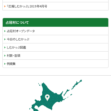
「広報しむかっぷ」2019年4月号
占冠村について
占冠村オープンデータ
今日のしむかっぷ
しむかっぷ図鑑
村歌・音頭
例規集
本
文
へ
戻
る