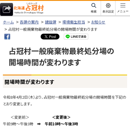
本
文
サ
メニュー
検索
表示設定
イ
北海道占冠村
へ
ト
ホーム
各課の案内
建設課
環境衛生担当
お知らせ
内
メ
占冠村一般廃棄物最終処分場の開場時間が変わります
ニ
ュ
占冠村一般廃棄物最終処分場の
ー
開場時間が変わります
へ
ページ内目次
開場時間が変わります
開
場
時
令和8年4月2日（木）より、占冠村一般廃棄物最終処分場の開場時間を下記の
間
とおり変更します。
が
変
＜変更前＞
＜変更後＞
わ
午前9時～午後3時 ➡
午前10時～午後3時
り