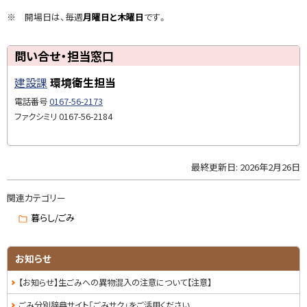
ま
※ 開場日は、毎週
月曜日と木曜
日
です。
す
ト
問い合せ・担当窓口
問
ッ
い
建設課
環境衛生担当
プ
合
に
電話番号
0167-56-2173
せ
戻
ファクシミリ
0167-56-2184
・
る
担
当
最終更新日:
2026年2月26日
ト
窓
ッ
口
関連カテゴリー
プ
に
暮らし/ごみ
戻
る
サ
お知らせ
イ
【お知らせ】生ごみへの異物混入の注意について【注意】
ド
ごみ分別辞典サイト「ごみサク」をご活用ください