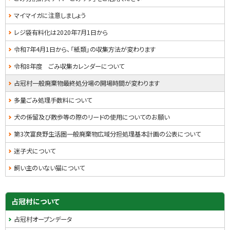
・
マイマイガに注意しましょう
メ
レジ袋有料化は2020年7月1日から
ニ
令和7年4月1日から、「紙類」の収集方法が変わります
ュ
令和8年度 ごみ収集カレンダーについて
ー
占冠村一般廃棄物最終処分場の開場時間が変わります
多量ごみ処理手数料について
犬の係留及び散歩等の際のリードの使用についてのお願い
第3次富良野生活圏一般廃棄物広域分担処理基本計画の公表について
迷子犬について
飼い主のいない猫について
占冠村について
占冠村オープンデータ