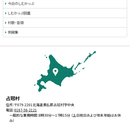
今日のしむかっぷ
しむかっぷ図鑑
村歌・音頭
例規集
本
文
へ
戻
る
メ
北
役
占冠村
ニ
海
場
住所：
〒079-2201
北海道勇払郡占冠村字中央
ュ
電話：
0167-56-2121
道
ー
一般的な業務時間：8時30分～17時15分 （土日祝日および年末年始はお休
み）
へ