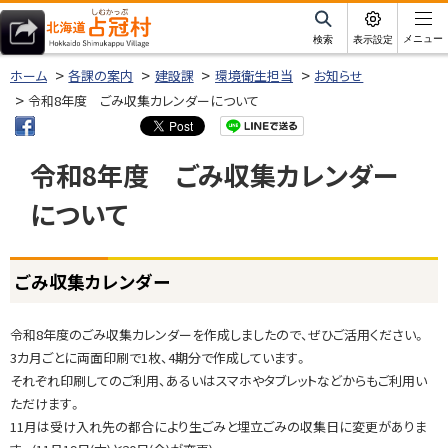
本
文
サ
メニュー
検索
表示設定
イ
北海道占冠村
へ
ト
ホーム
各課の案内
建設課
環境衛生担当
お知らせ
内
メ
令和8年度 ごみ収集カレンダーについて
ニ
ュ
令和8年度 ごみ収集カレンダー
ー
について
へ
ページ内目次
ごみ収集カレンダー
ご
み
収
令和8年度のごみ収集カレンダーを作成しましたので、ぜひご活用ください。
集
3カ月ごとに両面印刷で1枚、4期分で作成しています。
カ
それぞれ印刷してのご利用、あるいはスマホやタブレットなどからもご利用い
レ
ただけます。
ン
11月は受け入れ先の都合により生ごみと埋立ごみの収集日に変更がありま
ダ