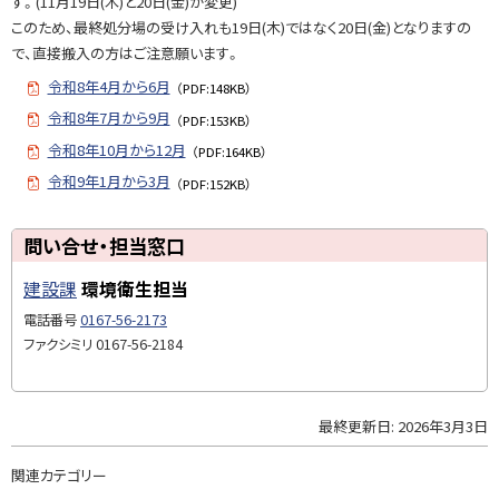
す。(11月19日(木)と20日(金)が変更)
ー
このため、最終処分場の受け入れも19日(木)ではなく20日(金)となりますの
で、直接搬入の方はご注意願います。
問
令和8年4月から6月
（PDF:148KB）
い
令和8年7月から9月
（PDF:153KB）
合
せ
令和8年10月から12月
（PDF:164KB）
・
令和9年1月から3月
（PDF:152KB）
担
当
ト
問い合せ・担当窓口
窓
ッ
口
建設課
環境衛生担当
プ
に
電話番号
0167-56-2173
戻
ファクシミリ
0167-56-2184
る
最終更新日:
2026年3月3日
ト
ッ
関連カテゴリー
プ