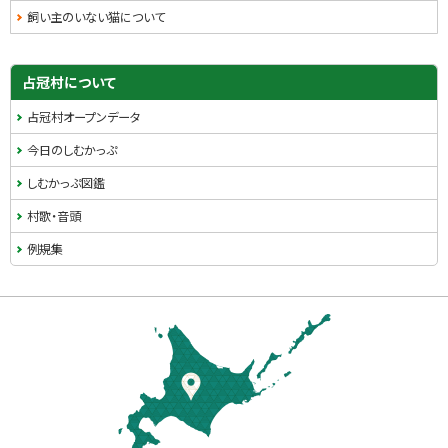
飼い主のいない猫について
占冠村について
占冠村オープンデータ
今日のしむかっぷ
しむかっぷ図鑑
村歌・音頭
例規集
本
文
へ
戻
る