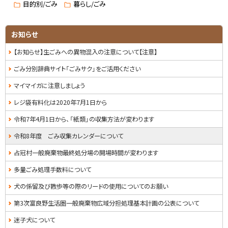
に
目的別/ごみ
暮らし/ごみ
戻
る
サ
お知らせ
イ
【お知らせ】生ごみへの異物混入の注意について【注意】
ド
ごみ分別辞典サイト「ごみサク」をご活用ください
・
マイマイガに注意しましょう
メ
レジ袋有料化は2020年7月1日から
ニ
令和7年4月1日から、「紙類」の収集方法が変わります
ュ
令和8年度 ごみ収集カレンダーについて
ー
占冠村一般廃棄物最終処分場の開場時間が変わります
多量ごみ処理手数料について
犬の係留及び散歩等の際のリードの使用についてのお願い
第3次富良野生活圏一般廃棄物広域分担処理基本計画の公表について
迷子犬について