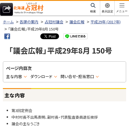
本
文
サ
メニュー
検索
表示設定
イ
北海道占冠村
へ
ト
ホーム
各課の案内
占冠村議会
議会広報
平成29年 (2017年)
内
メ
「議会広報」平成29年8月 150号
ニ
ュ
「議会広報」平成29年8月 150号
ー
へ
ページ内目次
主な内容
ダウンロード
問い合せ・担当窓口
主な内容
第3回定例会
中村村長不出馬表明、副村長・代表監査委員退任挨拶
議会の主なうごき