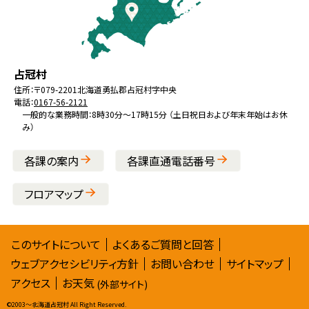
戻
る
メ
北
役
占冠村
ニ
海
場
住所：
〒079-2201
北海道勇払郡占冠村字中央
ュ
電話：
0167-56-2121
道
ー
一般的な業務時間：8時30分～17時15分 （土日祝日および年末年始はお休
み）
へ
戻
各課の案内
各課直通電話番号
る
フロアマップ
サ
このサイトについて
よくあるご質問と回答
ウェブアクセシビリティ方針
お問い合わせ
サイトマップ
イ
アクセス
お天気
(外部サイト)
ト
©
2003〜北海道占冠村 All Right Reserved.