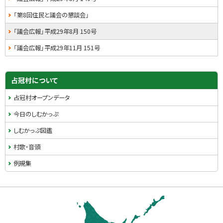
・
「第8回住民と議会の懇談会」
メ
「議会広報」平成29年8月 150号
ニ
「議会広報」平成29年11月 151号
ュ
ー
占冠村について
占冠村オープンデータ
今日のしむかっぷ
しむかっぷ図鑑
村歌・音頭
例規集
本
文
へ