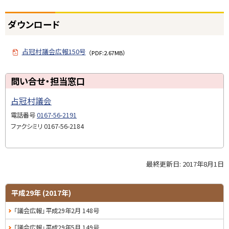
ト
ダウンロード
ッ
プ
占冠村議会広報150号
に
（PDF:2.67MB）
戻
る
ト
問い合せ・担当窓口
ッ
占冠村議会
プ
に
電話番号
0167-56-2191
戻
ファクシミリ
0167-56-2184
る
最終更新日:
2017年8月1日
ト
ッ
プ
サ
平成29年 (2017年)
に
イ
「議会広報」平成29年2月 148号
戻
る
ド
「議会広報」平成29年5月 149号