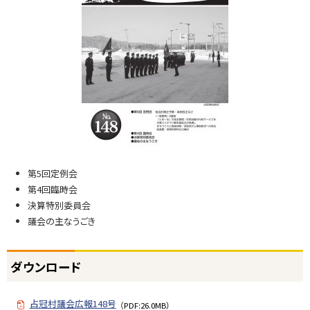
第5回定例会
第4回臨時会
決算特別委員会
議会の主なうごき
ト
ダウンロード
ッ
プ
占冠村議会広報148号
に
（PDF:26.0MB）