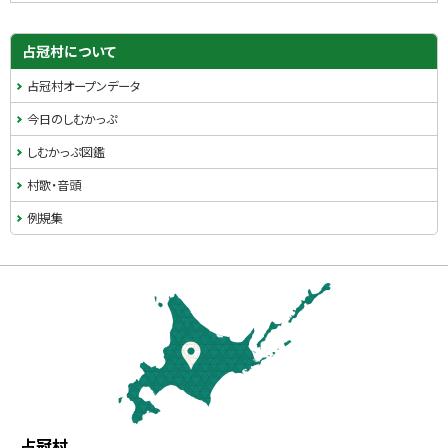
ュ
ー
占冠村について
占冠村オープンデータ
今日のしむかっぷ
しむかっぷ図鑑
村歌・音頭
例規集
本
文
へ
戻
る
メ
北
役
占冠村
ニ