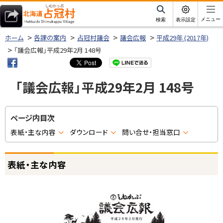
本
文
サ
メニュー
検索
表示設定
イ
北海道占冠村
へ
ト
ホーム
各課の案内
占冠村議会
議会広報
平成29年 (2017年)
内
メ
「議会広報」平成29年2月 148号
ニ
ュ
「議会広報」平成29年2月 148号
ー
へ
ページ内目次
表紙・主な内容
ダウンロード
問い合せ・担当窓口
表紙・主な内容