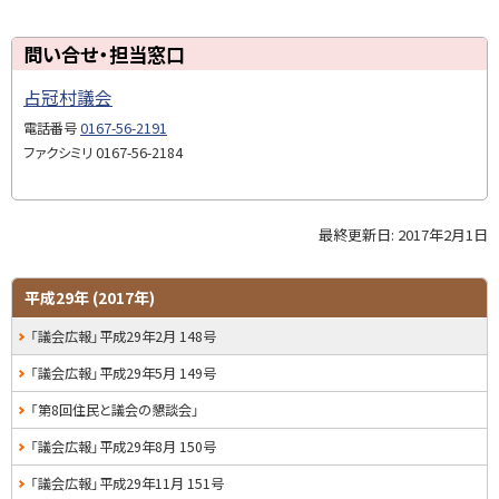
戻
る
ト
問い合せ・担当窓口
ッ
占冠村議会
プ
に
電話番号
0167-56-2191
戻
ファクシミリ
0167-56-2184
る
最終更新日:
2017年2月1日
ト
ッ
プ
サ
平成29年 (2017年)
に
イ
「議会広報」平成29年2月 148号
戻
る
ド
「議会広報」平成29年5月 149号
・
「第8回住民と議会の懇談会」
メ
「議会広報」平成29年8月 150号
ニ
「議会広報」平成29年11月 151号