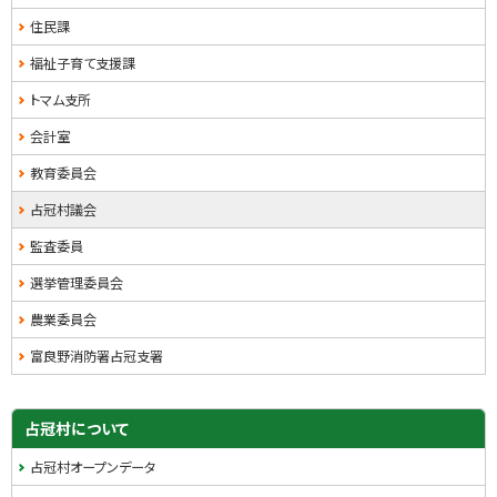
ュ
住民課
ー
福祉子育て支援課
トマム支所
会計室
教育委員会
占冠村議会
監査委員
選挙管理委員会
農業委員会
富良野消防署占冠支署
占冠村について
占冠村オープンデータ