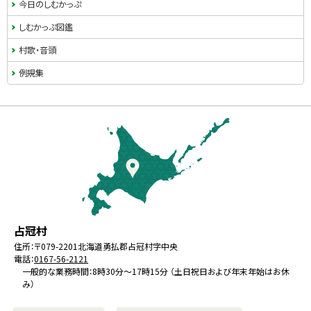
今日のしむかっぷ
しむかっぷ図鑑
村歌・音頭
例規集
本
文
へ
戻
る
メ
北
役
占冠村
ニ
海
場
住所：
〒079-2201
北海道勇払郡占冠村字中央
ュ
電話：
0167-56-2121
道
ー
一般的な業務時間：8時30分～17時15分 （土日祝日および年末年始はお休
み）
へ
戻