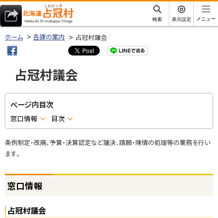
本
文
サ
メニュー
検索
表示設定
イ
北海道占冠村
へ
ト
ホーム
各課の案内
占冠村議会
内
メ
ニ
占冠村議会
ュ
ー
へ
ページ内目次
窓口情報
目次
条例制定・改廃、予算・決算認定など議決、請願・陳情の処理等の業務を行い
ます。
窓口情報
占冠村議会