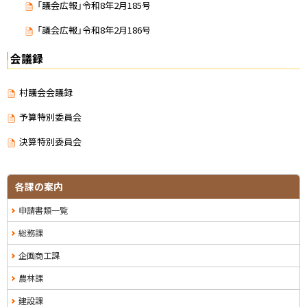
「議会広報」令和8年2月185号
「議会広報」令和8年2月186号
会議録
村議会会議録
予算特別委員会
決算特別委員会
サ
ト
各課の案内
ッ
イ
申請書類一覧
プ
ド
に
総務課
戻
・
企画商工課
る
メ
農林課
ニ
建設課