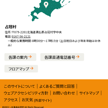
戻
る
メ
北
役
占冠村
ニ
海
場
住所：
〒079-2201
北海道勇払郡占冠村字中央
ュ
電話：
0167-56-2121
道
ー
一般的な業務時間：8時30分～17時15分 （土日祝日および年末年始はお休
み）
へ
戻
各課の案内
各課直通電話番号
る
フロアマップ
サ
このサイトについて
よくあるご質問と回答
ウェブアクセシビリティ方針
お問い合わせ
サイトマップ
イ
アクセス
お天気
(外部サイト)
ト
©
2003〜北海道占冠村 All Right Reserved.