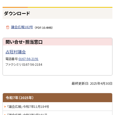
ー
ド
ト
ダウンロード
ッ
問
プ
い
議会広報182号
に
（PDF:10.4MB）
合
戻
せ
る
ト
問い合せ・担当窓口
・
ッ
担
占冠村議会
プ
当
に
電話番号
0167-56-2191
窓
戻
ファクシミリ
0167-56-2184
口
る
最終更新日:
2025年4月30日
ト
ッ
プ
サ
令和7年（2025年）
に
イ
「議会広報」令和7年11月184号
戻
る
ド