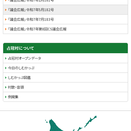
「議会広報」令和7年2月181号
・
「議会広報」令和7年5月182号
メ
「議会広報」令和7年7月183号
ニ
「議会広報」令和7年第8回CS議会広報
ュ
ー
占冠村について
占冠村オープンデータ
今日のしむかっぷ
しむかっぷ図鑑
村歌・音頭
例規集
本
文
へ