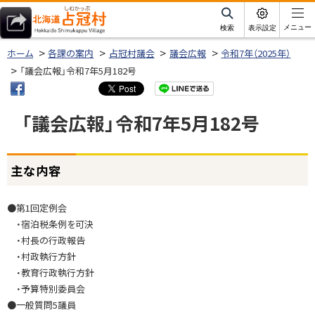
本
文
サ
メニュー
検索
表示設定
イ
北海道占冠村
へ
ト
ホーム
各課の案内
占冠村議会
議会広報
令和7年（2025年）
内
メ
「議会広報」令和7年5月182号
ニ
ュ
「議会広報」令和7年5月182号
ー
へ
ページ内目次
主な内容
主
な
内
●第1回定例会
容
・宿泊税条例を可決
・村長の行政報告
ダ
・村政執行方針
ウ
・教育行政執行方針
ン
・予算特別委員会
ロ
●一般質問5議員