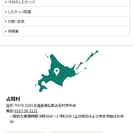
今日のしむかっぷ
しむかっぷ図鑑
村歌・音頭
例規集
本
文
へ
戻
る
メ
北
役
占冠村
ニ
海
場
住所：
〒079-2201
北海道勇払郡占冠村字中央
ュ
電話：
0167-56-2121
道
ー
一般的な業務時間：8時30分～17時15分 （土日祝日および年末年始はお休
み）
へ
戻