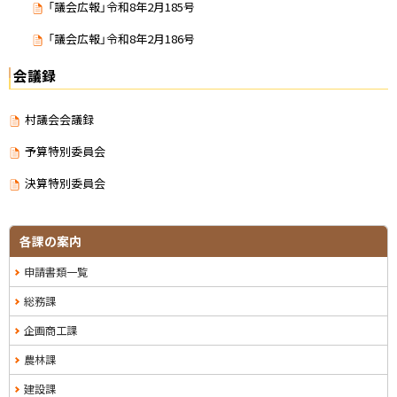
「議会広報」令和8年2月185号
「議会広報」令和8年2月186号
会議録
村議会会議録
予算特別委員会
決算特別委員会
サ
ト
各課の案内
ッ
イ
申請書類一覧
プ
ド
に
総務課
戻
・
企画商工課
る
メ
農林課
ニ
建設課