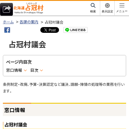
本
文
サ
メニュー
検索
表示設定
イ
北海道占冠村
へ
ト
ホーム
各課の案内
占冠村議会
内
メ
ニ
占冠村議会
ュ
ー
へ
ページ内目次
窓口情報
目次
条例制定・改廃、予算・決算認定など議決、請願・陳情の処理等の業務を行い
ます。
窓口情報
占冠村議会