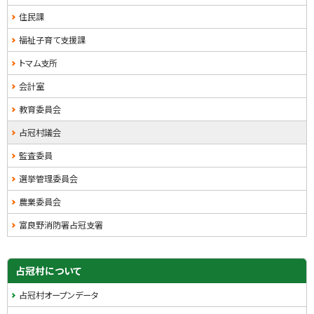
ュ
住民課
ー
福祉子育て支援課
トマム支所
会計室
教育委員会
占冠村議会
監査委員
選挙管理委員会
農業委員会
富良野消防署占冠支署
占冠村について
占冠村オープンデータ