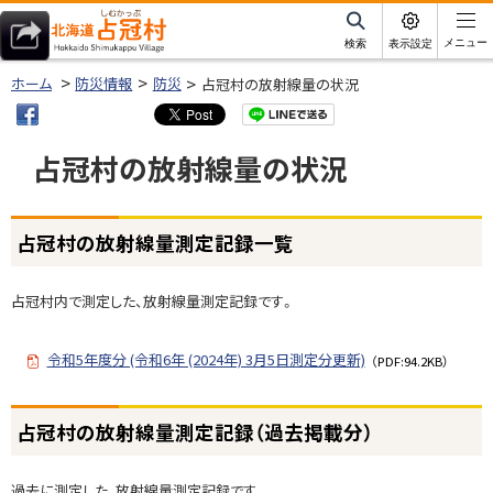
本
文
サ
メニュー
検索
表示設定
イ
北海道占冠村
へ
ト
ホーム
防災情報
防災
占冠村の放射線量の状況
内
メ
ニ
占冠村の放射線量の状況
ュ
ー
ページ内目次
へ
占冠村の放射線量測定記録一覧
占
冠
村
占冠村内で測定した、放射線量測定記録です。
の
放
令和5年度分 (令和6年 (2024年) 3月5日測定分更新)
（PDF:94.2KB）
射
線
ト
量
占冠村の放射線量測定記録（過去掲載分）
ッ
測
プ
定
過去に測定した、放射線量測定記録です。