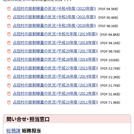
に
記
戻
録
占冠村の放射線量の状況 (令和4年度 (2022年度))
（PDF:94.5KB）
る
一
占冠村の放射線量の状況 (令和3年度 (2021年度))
（PDF:95.0KB）
覧
占冠村の放射線量の状況 (令和2年度 (2020年度))
（PDF:98.1KB）
占冠村の放射線量の状況 (令和元年度 (2019年度))
（PDF:94.8KB）
占
占冠村の放射線量の状況 (平成30年度 (2018年度))
冠
（PDF:94.1KB）
村
占冠村の放射線量の状況 (平成29年度 (2017年度))
（PDF:98.7KB）
の
占冠村の放射線量の状況 (平成28年度 (2016年度))
（PDF:101KB）
放
占冠村の放射線量の状況 (平成27年度 (2015年度))
（PDF:32.7KB）
射
占冠村の放射線量の状況 (平成26年度 (2014年度))
線
（PDF:32.2KB）
量
占冠村の放射線量の状況 (平成25年度 (2013年度))
（PDF:31.7KB）
測
占冠村の放射線量の状況 (平成24年度 (2012年度))
（PDF:51.6KB）
定
占冠村の放射線量の状況 (平成23年度 (2011年度))
（PDF:71.9KB）
記
録
ト
問い合せ・担当窓口
（
ッ
過
総務課
総務担当
プ
去