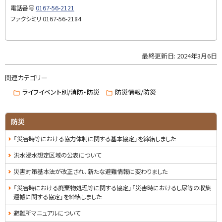
に
掲
電話番号
0167-56-2121
戻
ファクシミリ
0167-56-2184
載
る
分
）
最終更新日:
2024年3月6日
ト
問
ッ
い
関連カテゴリー
プ
合
に
ライフイベント別/消防・防災
防災情報/防災
せ
戻
・
る
防災
担
当
「災害時等における協力体制に関する基本協定」を締結しました
窓
洪水浸水想定区域の公表について
口
災害対策基本法が改正され、新たな避難情報に変わりました
「災害時における廃棄物処理等に関する協定」「災害時におけるし尿等の収集
運搬に関する協定」を締結しました
避難所マニュアルについて