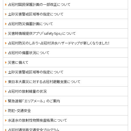
占冠村国民保護計画の一部改正について
土砂災害警戒区域等の指定について
占冠村防災備蓄計画について
災害時情報提供アプリ「safety tips」について
占冠村防災のしおり・占冠村洪水ハザードマップが新しくなりました！
占冠村の備蓄状況について
災害に備えて
土砂災害警戒区域等の指定について
東日本大震災に対する占冠村避難支援について
占冠村の放射線量の状況
緊急速報「エリアメール」 のご案内
防犯・交通安全
水道水の放射性物質検査結果について
占冠村通学路交通安全プログラム