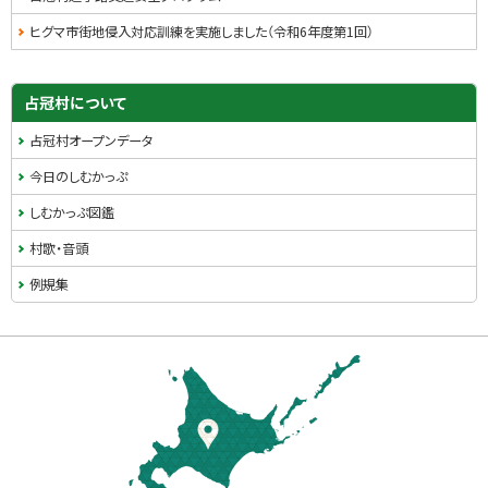
ヒグマ市街地侵入対応訓練を実施しました（令和6年度第1回）
サ
占冠村について
イ
占冠村オープンデータ
ド
今日のしむかっぷ
・
しむかっぷ図鑑
メ
村歌・音頭
ニ
例規集
ュ
本
ー
文
へ
戻
る