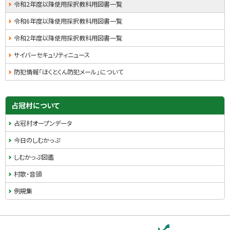
・
令和2年度以降使用採択教科用図書一覧
メ
令和6年度以降使用採択教科用図書一覧
ニ
令和2年度以降使用採択教科用図書一覧
ュ
サイバーセキュリティニュース
ー
防犯情報「ほくとくん防犯メール」について
占冠村について
占冠村オープンデータ
今日のしむかっぷ
しむかっぷ図鑑
村歌・音頭
例規集
本