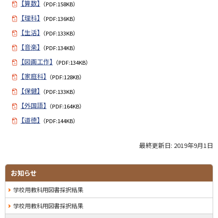
【算数】
（PDF:158KB）
択
【理科】
（PDF:136KB）
理
由
【生活】
（PDF:133KB）
【音楽】
（PDF:134KB）
【図画工作】
（PDF:134KB）
【家庭科】
（PDF:128KB）
【保健】
（PDF:133KB）
【外国語】
（PDF:164KB）
【道徳】
（PDF:144KB）
最終更新日:
2019年9月1日
ト
ッ
プ
サ
お知らせ
に
イ
学校用教科用図書採択結果
戻
る
ド
学校用教科用図書採択結果