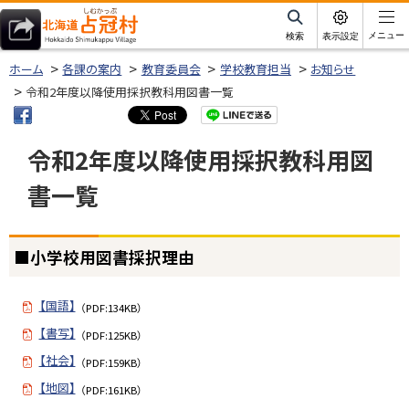
本
文
サ
メニュー
検索
表示設定
イ
北海道占冠村
へ
ト
ホーム
各課の案内
教育委員会
学校教育担当
お知らせ
内
メ
令和2年度以降使用採択教科用図書一覧
ニ
ュ
令和2年度以降使用採択教科用図
ー
書一覧
へ
ページ内目次
■小学校用図書採択理由
■
小
学
【国語】
（PDF:134KB）
校
【書写】
（PDF:125KB）
用
【社会】
図
（PDF:159KB）
書
【地図】
（PDF:161KB）
採