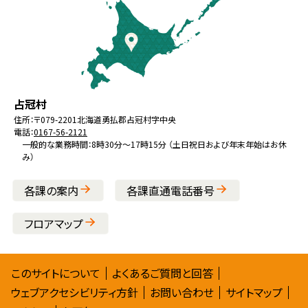
文
へ
戻
る
メ
北
役
占冠村
ニ
海
場
住所：
〒079-2201
北海道勇払郡占冠村字中央
ュ
電話：
0167-56-2121
道
ー
一般的な業務時間：8時30分～17時15分 （土日祝日および年末年始はお休
み）
へ
戻
各課の案内
各課直通電話番号
る
フロアマップ
サ
このサイトについて
よくあるご質問と回答
ウェブアクセシビリティ方針
お問い合わせ
サイトマップ
イ