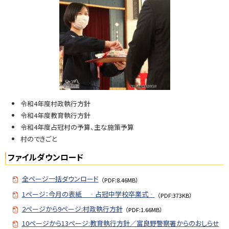
N
o.
7
7
2
問
い
合
令和4年度村政執行方針
せ
令和4年度教育執行方針
・
令和4年度占冠村の予算、主な施策予算
担
村のできごと
当
窓
ファイルダウンロード
口
全ページ一括ダウンロード
（PDF:8.46MB）
1ページ：今月の表紙 ‐占冠中学校卒業式‐
（PDF:373KB）
2ページから9ページ:村政執行方針
（PDF:1.66MB）
10ページから13ページ:教育執行方針／富良野警察署からのおしらせ