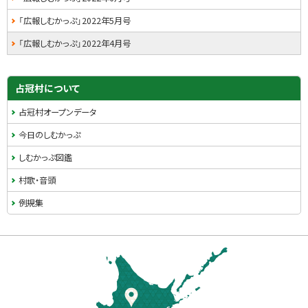
「広報しむかっぷ」2022年5月号
「広報しむかっぷ」2022年4月号
占冠村について
占冠村オープンデータ
今日のしむかっぷ
しむかっぷ図鑑
村歌・音頭
例規集
本
文
へ
戻