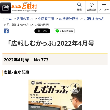
本
文
サ
メニュー
検索
表示設定
イ
北海道占冠村
へ
ト
ホーム
各課の案内
企画商工課
広報統計担当
広報しむかっぷ
内
メ
「広報しむかっぷ」2022年4月号
ニ
ュ
「広報しむかっぷ」2022年4月号
ー
へ
ページ内目次
2022年4月号 No.772
2
0
2
表紙・主な記事
2
年
4
月
号