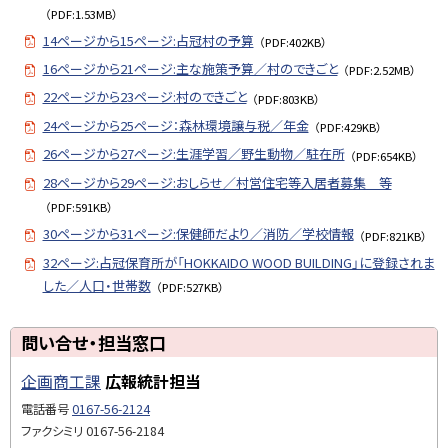
（PDF:1.53MB）
14ページから15ページ:占冠村の予算
（PDF:402KB）
16ページから21ページ:主な施策予算／村のできごと
（PDF:2.52MB）
22ページから23ページ:村のできごと
（PDF:803KB）
24ページから25ページ：森林環境譲与税／年金
（PDF:429KB）
26ページから27ページ:生涯学習／野生動物／駐在所
（PDF:654KB）
28ページから29ページ:おしらせ／村営住宅等入居者募集 等
（PDF:591KB）
30ページから31ページ:保健師だより／消防／学校情報
（PDF:821KB）
32ページ:占冠保育所が「HOKKAIDO WOOD BUILDING」に登録されま
した／人口・世帯数
（PDF:527KB）
ト
問い合せ・担当窓口
ッ
企画商工課
広報統計担当
プ
に
電話番号
0167-56-2124
戻
ファクシミリ
0167-56-2184