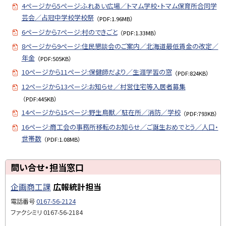
4ページから5ページ:ふれあい広場／トマム学校・トマム保育所合同学
芸会／占冠中学校学校祭
（PDF:1.96MB）
6ページから7ページ:村のできごと
（PDF:1.33MB）
8ページから9ページ:住民懇談会のご案内／北海道最低賃金の改定／
年金
（PDF:505KB）
10ページから11ページ:保健師だより／生涯学習の窓
（PDF:824KB）
12ページから13ページ:お知らせ／村営住宅等入居者募集
（PDF:445KB）
14ページから15ページ:野生鳥獣／駐在所／消防／学校
（PDF:793KB）
16ページ:商工会の事務所移転のお知らせ／ご誕生おめでとう／人口・
世帯数
（PDF:1.08MB）
ト
問い合せ・担当窓口
ッ
企画商工課
広報統計担当
プ
に
電話番号
0167-56-2124
戻
ファクシミリ
0167-56-2184
る