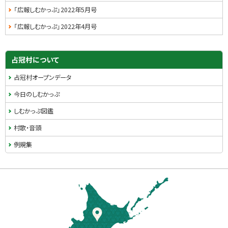
「広報しむかっぷ」2022年5月号
「広報しむかっぷ」2022年4月号
占冠村について
占冠村オープンデータ
今日のしむかっぷ
しむかっぷ図鑑
村歌・音頭
例規集
本
文
へ
戻