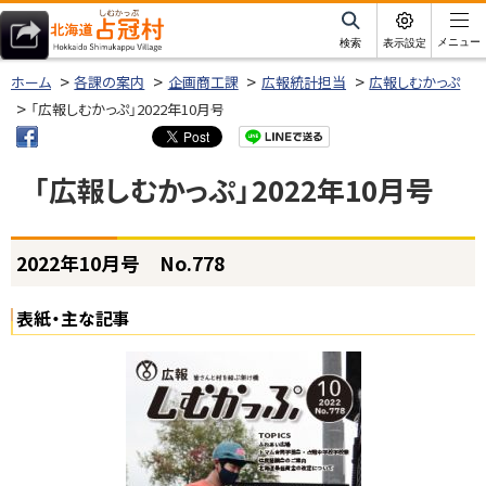
本
文
サ
メニュー
検索
表示設定
イ
北海道占冠村
へ
ト
ホーム
各課の案内
企画商工課
広報統計担当
広報しむかっぷ
内
メ
「広報しむかっぷ」2022年10月号
ニ
ュ
「広報しむかっぷ」2022年10月号
ー
へ
ページ内目次
2022年10月号 No.778
2
0
2
表紙・主な記事
2
年
1
0
月
号