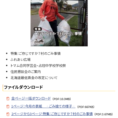
N
o.
7
7
8
問
い
特集：ご存じですか？村のごみ事情
合
ふれあい広場
せ
トマム合同学芸会・占冠中学校学校祭
・
住民懇談会のご案内
担
北海道最低賃金の改定について
当
窓
ファイルダウンロード
口
全ページ一括ダウンロード
（PDF:10.3MB）
1ページ：今月の表紙 ‐ごみ捨ての様子‐
（PDF:667KB）
2ページから3ページ:特集：ご存じですか？村のごみ事情
（PDF:3.67MB）