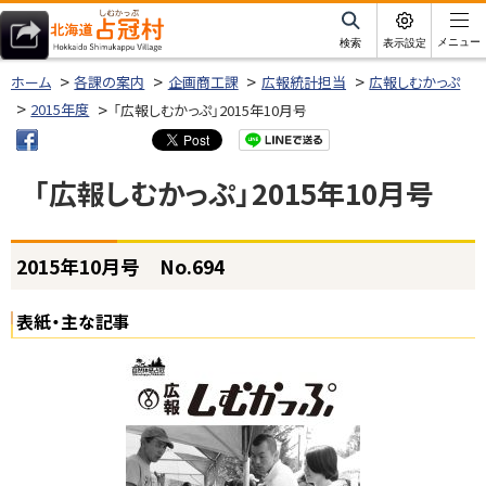
本
文
サ
メニュー
検索
表示設定
イ
北海道占冠村
へ
ト
ホーム
各課の案内
企画商工課
広報統計担当
広報しむかっぷ
内
メ
2015年度
「広報しむかっぷ」2015年10月号
ニ
ュ
「広報しむかっぷ」2015年10月号
ー
へ
ページ内目次
2015年10月号 No.694
2
0
1
表紙・主な記事
5
年
1
0
月
号