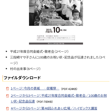
N
o.
6
9
4
平成27年度合同金婚式・敬老会（2ページ）
三叚崎マサ子さんに100歳のお祝い状・記念品が伝達されました（3ペ
ージ）
村の出来事（6ページ）
ファイルダウンロード
1ページ：今月の表紙 ‐収穫祭‐
（PDF:424KB）
2ページから3ページ：平成27年度合同金婚式・敬老会／100歳のお祝
い状・記念品伝達
（PDF:783KB）
4ページから5ページ：第46回ふれあい広場／ハイゼックス講習