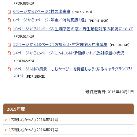
（PDF:886KB）
6ページから7ページ：村の出来事
（PDF:779KB）
8ページから9ページ：年金／消防瓦版「纏」
（PDF:418KB）
10ページから11ページ：生涯学習の窓／野生動物対策の状況について
（PDF:514KB）
12ページから13ページ：お知らせ・村営住宅入居者募集
（PDF:367KB）
14ページから15ページ：こんにちは保健師です／放射線量の状況
（PDF:422KB）
16ページ：村の風景 しむかっぴーを発信しよう（ゆるキャラグランプリ
2015）
（PDF:185KB）
最終更新日:
2015年10月1日
ト
ッ
プ
サ
2015年度
に
イ
「広報しむかっぷ」2016年3月号
戻
る
ド
「広報しむかっぷ」2016年2月号