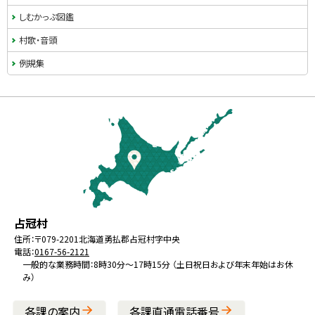
しむかっぷ図鑑
村歌・音頭
例規集
本
文
へ
戻
る
メ
北
役
占冠村
ニ
海
場
住所：
〒079-2201
北海道勇払郡占冠村字中央
ュ
電話：
0167-56-2121
道
ー
一般的な業務時間：8時30分～17時15分 （土日祝日および年末年始はお休
み）
へ
戻
各課の案内
各課直通電話番号