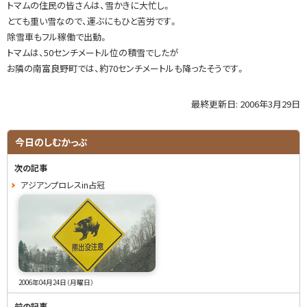
トマムの住民の皆さんは、雪かきに大忙し。
とても重い雪なので、運ぶにもひと苦労です。
除雪車もフル稼働で出動。
トマムは、50センチメートル位の積雪でしたが
お隣の南富良野町では、約70センチメートルも降ったそうです。
最終更新日:
2006年3月29日
ト
ッ
プ
サ
今日のしむかっぷ
に
イ
戻
次の記事
る
ド
アジアンプロレスin占冠
・
メ
ニ
ュ
2006年04月24日（月曜日）
ー
前の記事