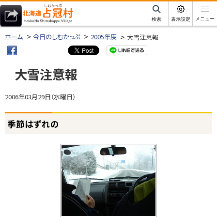
本
文
サ
メニュー
検索
表示設定
イ
北海道占冠村
へ
ト
ホーム
今日のしむかっぷ
2005年度
大雪注意報
内
メ
ニ
大雪注意報
ュ
ー
2006年03月29日（水曜日）
へ
ページ内目次
季節はずれの
季
節
は
ず
れ
の
別