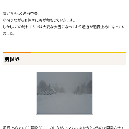
世
界
雪がちらつく占冠中央。
小降りながらも徐々に雪が積もっていきます。
腰
しかし、この時トマムでは大変な大雪になっており道道が通行止めになってい
ま
ました。
で
か
ま
ト
別世界
く
ッ
ら
プ
に
戻
重
る
労
働
通行止めですが、建設グループの方が、トマムへ向かうというので同乗させて