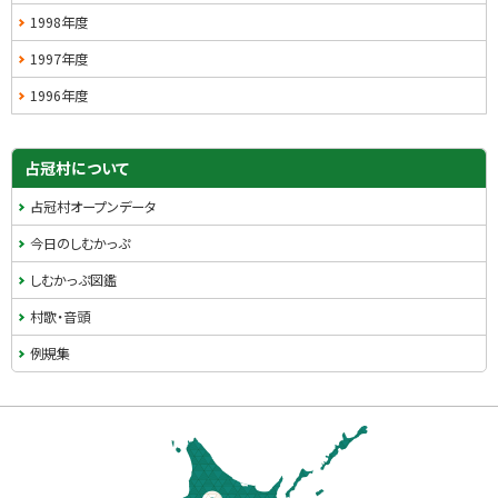
1998年度
1997年度
1996年度
占冠村について
占冠村オープンデータ
今日のしむかっぷ
しむかっぷ図鑑
村歌・音頭
例規集
本
文
へ