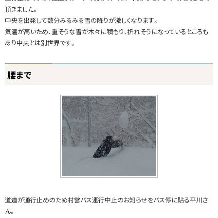
頂きました。
中央を出発して数分みるみる雪の降りが激しくなります。
気温が高いため、重そうな雪が木々に積もり、折れそうになっているところも
あり中央とは別世界です。
ト
腰まで
ッ
プ
に
戻
る
道道が通行止めのため村営バス運行中止のお知らせをバス停に貼る平川さ
ん。