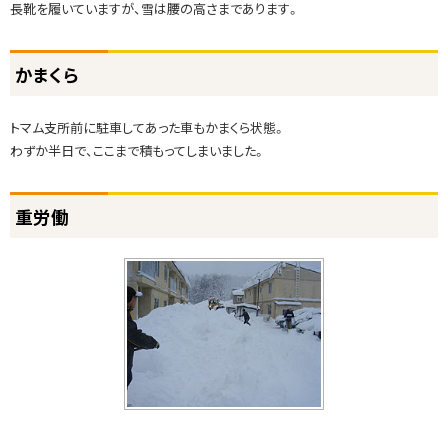
長靴を履いていますが、雪は腰の高さまであります。
ト
かまくら
ッ
プ
トマム支所前に駐車してあった車もかまくら状態。
に
わずか半日で、ここまで積もってしまいました。
戻
る
ト
重労働
ッ
プ
に
戻
る