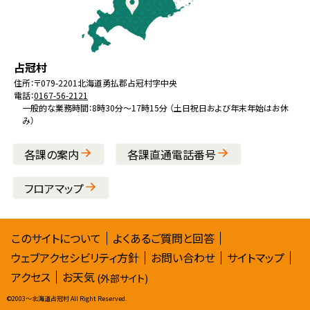
戻
る
メ
北
役
占冠村
ニ
海
場
住所：
〒079-2201
北海道勇払郡占冠村字中央
ュ
電話：
0167-56-2121
道
ー
一般的な業務時間：8時30分～17時15分 （土日祝日および年末年始はお休
み）
へ
戻
各課の案内
各課直通電話番号
る
フロアマップ
サ
このサイトについて
よくあるご質問と回答
ウェブアクセシビリティ方針
お問い合わせ
サイトマップ
イ
アクセス
お天気
(外部サイト)
ト
©
2003〜北海道占冠村 All Right Reserved.