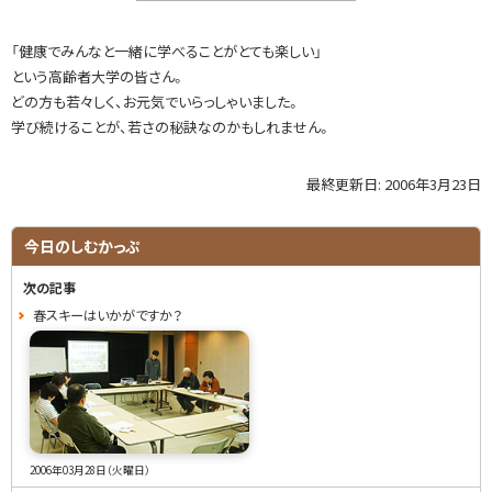
「健康でみんなと一緒に学べることがとても楽しい」
という高齢者大学の皆さん。
どの方も若々しく、お元気でいらっしゃいました。
学び続けることが、若さの秘訣なのかもしれません。
最終更新日:
2006年3月23日
ト
ッ
プ
サ
今日のしむかっぷ
に
イ
戻
次の記事
る
ド
春スキーはいかがですか？
・
メ
ニ
ュ
2006年03月28日（火曜日）