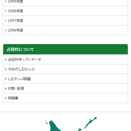
1999年度
1998年度
1997年度
1996年度
占冠村について
占冠村オープンデータ
今日のしむかっぷ
しむかっぷ図鑑
村歌・音頭
例規集
本
文