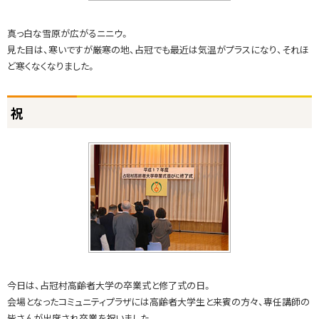
業
証
真っ白な雪原が広がるニニウ。
書
見た目は、寒いですが厳寒の地、占冠でも最近は気温がプラスになり、それほ
授
ど寒くなくなりました。
与
姉
ト
祝
妹
ッ
校
プ
か
に
ら
戻
る
若
さ
の
秘
訣
今日は、占冠村高齢者大学の卒業式と修了式の日。
会場となったコミュニティプラザには高齢者大学生と来賓の方々、専任講師の
皆さんが出席され卒業を祝いました。