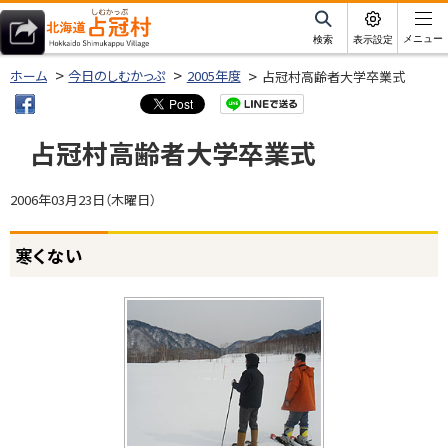
本
文
サ
メニュー
検索
表示設定
イ
北海道占冠村
へ
ト
ホーム
今日のしむかっぷ
2005年度
占冠村高齢者大学卒業式
内
メ
ニ
占冠村高齢者大学卒業式
ュ
ー
2006年03月23日（木曜日）
へ
ページ内目次
寒くない
寒
く
な
い
祝
卒