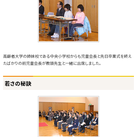
戻
る
高齢者大学の姉妹校である中央小学校からも児童会長と先日卒業式を終え
たばかりの前児童会長が教頭先生と一緒に出席しました。
ト
若さの秘訣
ッ
プ
に
戻
る