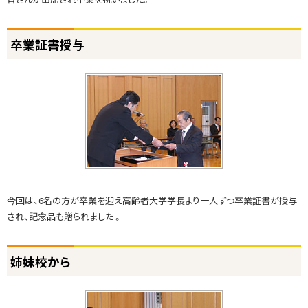
ト
卒業証書授与
ッ
プ
に
戻
る
今回は、6名の方が卒業を迎え高齢者大学学長より一人ずつ卒業証書が授与
され、記念品も贈られました 。
ト
姉妹校から
ッ
プ
に