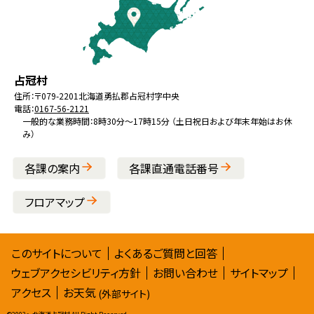
へ
戻
る
メ
北
役
占冠村
ニ
海
場
住所：
〒079-2201
北海道勇払郡占冠村字中央
ュ
電話：
0167-56-2121
道
ー
一般的な業務時間：8時30分～17時15分 （土日祝日および年末年始はお休
み）
へ
戻
各課の案内
各課直通電話番号
る
フロアマップ
サ
このサイトについて
よくあるご質問と回答
ウェブアクセシビリティ方針
お問い合わせ
サイトマップ
イ
アクセス
お天気
(外部サイト)