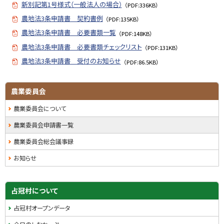
新別記第1号様式（一般法人の場合）
（PDF:336KB）
農地法3条申請書 契約書例
（PDF:135KB）
農地法3条申請書 必要書類一覧
（PDF:148KB）
農地法3条申請書 必要書類チェックリスト
（PDF:131KB）
農地法3条申請書 受付のお知らせ
（PDF:86.5KB）
サ
ト
農業委員会
ッ
イ
農業委員会について
プ
ド
に
農業委員会申請書一覧
戻
・
農業委員会総会議事録
る
メ
お知らせ
ニ
ュ
占冠村について
ー
占冠村オープンデータ