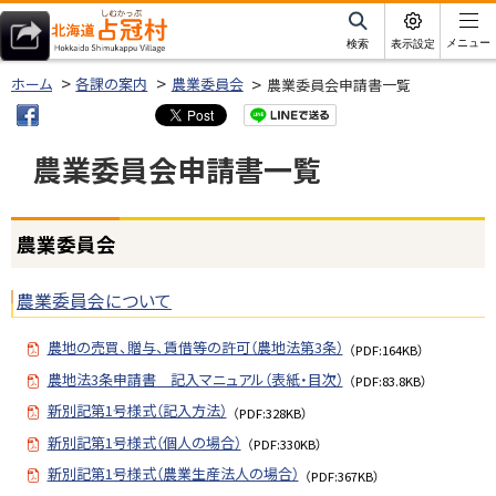
本
文
サ
メニュー
検索
表示設定
イ
北海道占冠村
へ
ト
ホーム
各課の案内
農業委員会
農業委員会申請書一覧
内
メ
ニ
農業委員会申請書一覧
ュ
ー
ページ内目次
へ
農業委員会
農
業
委
農業委員会について
員
会
農地の売買、贈与、賃借等の許可（農地法第3条）
（PDF:164KB）
農地法3条申請書 記入マニュアル（表紙・目次）
（PDF:83.8KB）
新別記第1号様式（記入方法）
（PDF:328KB）
新別記第1号様式（個人の場合）
（PDF:330KB）
新別記第1号様式（農業生産法人の場合）
（PDF:367KB）