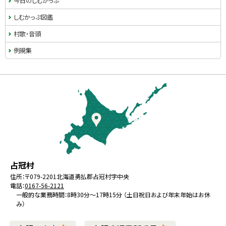
今日のしむかっぷ
しむかっぷ図鑑
村歌・音頭
例規集
本
文
へ
戻
る
メ
北
役
占冠村
ニ
海
場
住所：
〒079-2201
北海道勇払郡占冠村字中央
ュ
電話：
0167-56-2121
道
ー
一般的な業務時間：8時30分～17時15分 （土日祝日および年末年始はお休
み）
へ
戻