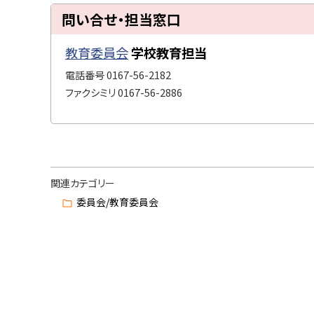
ト
ト
職
問い合せ・担当窓口
ッ
員
ッ
に
プ
プ
教育委員会
学校教育担当
関
へ
に
電話番号
0167-56-2182
す
戻
戻
ファクシミリ
0167-56-2886
る
る
る
業
務
量
ト
管
ッ
理
関連カテゴリー
・
プ
委員会/教育委員会
健
に
康
戻
確
る
保
措
置
実