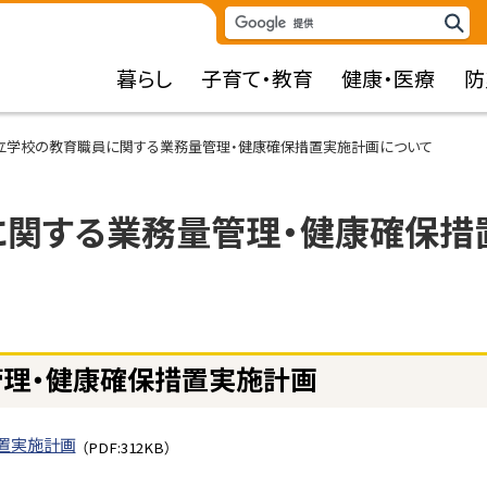
検
検
索
索
暮らし
子育て・教育
健康・医療
防
キ
ー
ワ
立学校の教育職員に関する業務量管理・健康確保措置実施計画について
ー
ド
関する業務量管理・健康確保措
理・健康確保措置実施計画
置実施計画
（PDF:312KB）