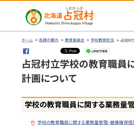
本
本
文
文
へ
へ
メ
戻
北海道占冠
ニ
る
ホーム
各課の案内
教育委員会
学校教育担当
占冠村
村
ュ
メ
ー
ニ
占冠村立学校の教育職員に
へ
ュ
ー
計画について
へ
戻
る
ページ内目次
学校の教育職員に関する業務量管
ペ
学
校
ー
の
ジ
学校の教育職員に関する業務量管理・健康確保措
教
の
育