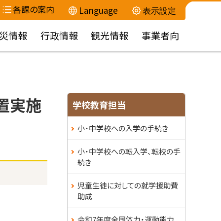
各課の案内
Language
表示設定
災情報
行政情報
観光情報
事業者向
置実施
サ
学校教育担当
イ
小・中学校への入学の手続き
ド
小・中学校への転入学、転校の手
・
続き
メ
児童生徒に対しての就学援助費
助成
ニ
令和7年度全国体力・運動能力、