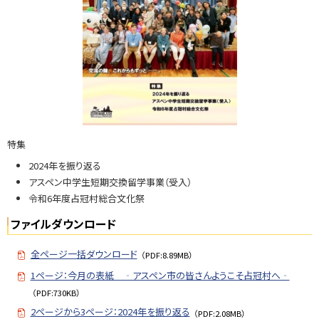
N
o.
8
0
4
問
い
特集
合
2024年を振り返る
せ
アスペン中学生短期交換留学事業（受入）
・
令和6年度占冠村総合文化祭
担
当
ファイルダウンロード
窓
口
全ページ一括ダウンロード
（PDF:8.89MB）
1ページ：今月の表紙 ‐アスペン市の皆さんようこそ占冠村へ‐
（PDF:730KB）
2ページから3ページ：2024年を振り返る
（PDF:2.08MB）