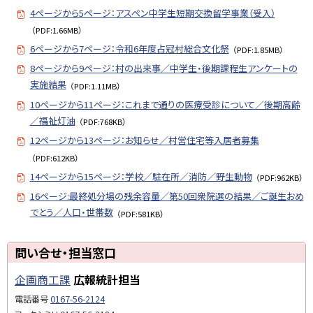
4ページから5ページ：アスペン中学生短期交換留学事業（受入）
（PDF:1.66MB）
6ページから7ページ：令和6年度占冠村総合文化祭
（PDF:1.85MB）
8ページから9ページ：村の出来事／中学生・後期課程生アンケートの
実施結果
（PDF:1.11MB）
10ページから11ページ：これまで通りの医療受診について／後期高齢
／福祉灯油
（PDF:768KB）
12ページから13ページ：お知らせ／村営住宅等入居者募集
（PDF:612KB）
14ページから15ページ：学校／駐在所／消防／野生動物
（PDF:962KB）
16ページ:最終処分場の残余容量／第50回衆院選の結果／ご誕生おめ
でとう／人口・世帯数
（PDF:581KB）
ト
問い合せ・担当窓口
ッ
企画商工課
広報統計担当
プ
に
電話番号
0167-56-2124