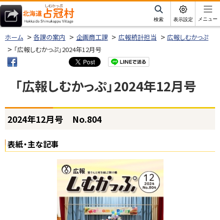
本
文
サ
メニュー
検索
表示設定
イ
北海道占冠村
へ
ト
ホーム
各課の案内
企画商工課
広報統計担当
広報しむかっぷ
内
メ
「広報しむかっぷ」2024年12月号
ニ
ュ
「広報しむかっぷ」2024年12月号
ー
へ
ページ内目次
2024年12月号 No.804
2
0
2
表紙・主な記事
4
年
1
2
月
号