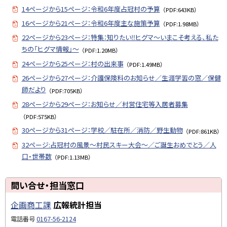
14ページから15ページ：令和6年度占冠村の予算
（PDF:643KB）
16ページから21ページ：令和6年度主な施策予算
（PDF:1.98MB）
22ページから23ページ：特集：知りたい‼ヒグマ～いまこそ考える、私た
ちの「ヒグマ情報」～
（PDF:1.20MB）
24ページから25ページ：村の出来事
（PDF:1.49MB）
26ページから27ページ：介護保険料のお知らせ／生涯学習の窓／保健
師だより
（PDF:705KB）
28ページから29ページ：お知らせ／村営住宅等入居者募集
（PDF:575KB）
30ページから31ページ：学校／駐在所／消防／野生動物
（PDF:861KB）
32ページ:占冠村の風景～村民スキー大会～／ご誕生おめでとう／人
口・世帯数
（PDF:1.13MB）
ト
問い合せ・担当窓口
ッ
企画商工課
広報統計担当
プ
に
電話番号
0167-56-2124