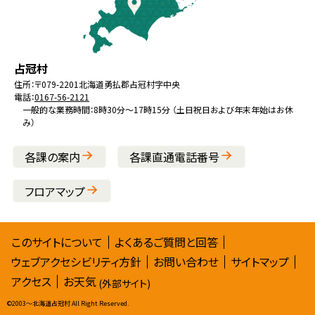
戻
る
メ
北
役
占冠村
ニ
海
場
住所：
〒079-2201
北海道勇払郡占冠村字中央
ュ
電話：
0167-56-2121
道
ー
一般的な業務時間：8時30分～17時15分 （土日祝日および年末年始はお休
み）
へ
戻
各課の案内
各課直通電話番号
る
フロアマップ
サ
このサイトについて
よくあるご質問と回答
ウェブアクセシビリティ方針
お問い合わせ
サイトマップ
イ
アクセス
お天気
(外部サイト)
ト
©
2003〜北海道占冠村 All Right Reserved.