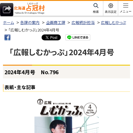
本
文
サ
メニュー
検索
表示設定
イ
北海道占冠村
へ
ト
ホーム
各課の案内
企画商工課
広報統計担当
広報しむかっぷ
内
メ
「広報しむかっぷ」2024年4月号
ニ
ュ
「広報しむかっぷ」2024年4月号
ー
へ
ページ内目次
2024年4月号 No.796
2
0
2
表紙・主な記事
4
年
4
月
号