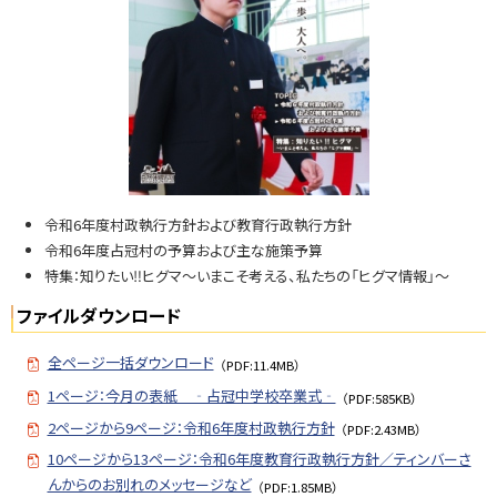
N
o.
7
9
6
問
い
合
令和6年度村政執行方針および教育行政執行方針
せ
令和6年度占冠村の予算および主な施策予算
・
特集：知りたい‼ヒグマ～いまこそ考える、私たちの「ヒグマ情報」～
担
当
ファイルダウンロード
窓
口
全ページ一括ダウンロード
（PDF:11.4MB）
1ページ：今月の表紙 ‐占冠中学校卒業式‐
（PDF:585KB）
2ページから9ページ：令和6年度村政執行方針
（PDF:2.43MB）
10ページから13ページ：令和6年度教育行政執行方針／ティンバーさ
んからのお別れのメッセージなど
（PDF:1.85MB）