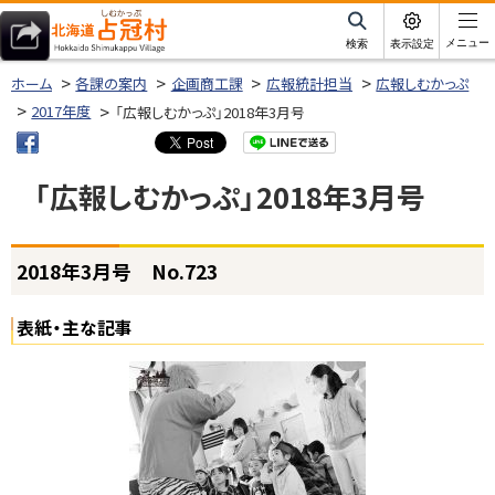
本
文
サ
メニュー
検索
表示設定
イ
北海道占冠村
へ
ト
ホーム
各課の案内
企画商工課
広報統計担当
広報しむかっぷ
内
メ
2017年度
「広報しむかっぷ」2018年3月号
ニ
ュ
「広報しむかっぷ」2018年3月号
ー
へ
ページ内目次
2018年3月号 No.723
2
0
1
表紙・主な記事
8
年
3
月
号