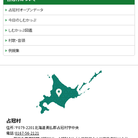
占冠村オープンデータ
今日のしむかっぷ
しむかっぷ図鑑
村歌・音頭
例規集
本
文
へ
戻
る
メ
北
役
占冠村
ニ
海
場
住所：
〒079-2201
北海道勇払郡占冠村字中央
ュ
電話：
0167-56-2121
道