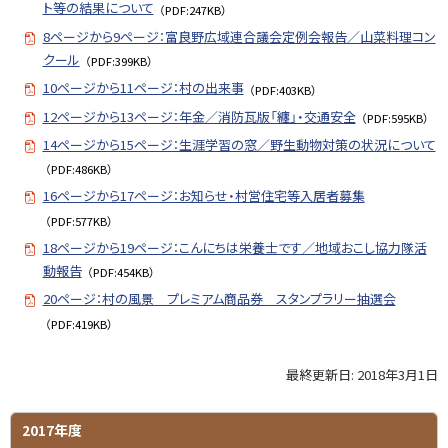
ト等の結果について
（PDF:247KB）
8ページから9ページ：富良野広域連合議会定例会報告／山菜料理コン
クール
（PDF:399KB）
10ページから11ページ：村の出来事
（PDF:403KB）
12ページから13ページ：年金／消防瓦版「纏」・交通安全
（PDF:595KB）
14ページから15ページ：生涯学習の窓／野生動物対策の状況について
（PDF:486KB）
16ページから17ページ：お知らせ・村営住宅等入居者募集
（PDF:577KB）
18ページから19ページ：こんにちは栄養士です／地域おこし協力隊活
動報告
（PDF:454KB）
20ページ：村の風景 プレミアム商品券 スタンプラリー抽選会
（PDF:419KB）
最終更新日:
2018年3月1日
ト
ッ
プ
サ
2017年度
に