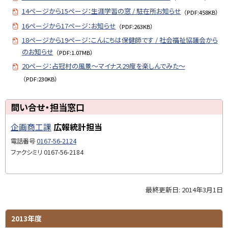
14ページから15ページ：生涯学習の窓 / 駐在所お知らせ
（PDF:458KB）
16ページから17ページ：お知らせ
（PDF:263KB）
18ページから19ページ：こんにちは保健師です / 社会福祉協議会から
のお知らせ
（PDF:1.07MB）
20ページ：占冠村の風景～マイナス29度を楽しんでみた～
（PDF:230KB）
ト
問い合せ・担当窓口
ッ
企画商工課
広報統計担当
プ
に
電話番号
0167-56-2124
戻
ファクシミリ
0167-56-2184
る
最終更新日:
2014年3月1日
ト
ッ
プ
サ
2013年度
に