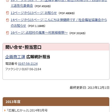
と活性化委員会
（PDF:491KB）
12ページから13ページ：お知らせ
（PDF:480KB）
14ページから15ページ：こんにちは保健師です / 社会福祉協議会から
のお知らせ
（PDF:1.16MB）
16ページ：占冠村の風景～村民植樹祭～
（PDF:301KB）
ト
問い合せ・担当窓口
ッ
企画商工課
広報統計担当
プ
に
電話番号
0167-56-2124
戻
ファクシミリ
0167-56-2184
る
最終更新日:
2013年12月1日
ト
ッ
プ
サ
2013年度
に
イ
「広報しむかっぷ」2014年3月号
戻