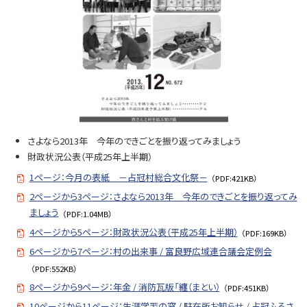
N
o.
6
7
2
問
い
さよなら2013年 今年のできごとを振り返ってみましょう
合
財政状況公表（平成25年上半期）
せ
1ページ：今月の表紙 －占冠村総合文化祭－
・
（PDF:421KB）
担
2ページから3ページ：さよなら2013年 今年のできごとを振り返ってみ
当
ましょう
（PDF:1.04MB）
窓
4ページから5ページ：財政状況公表（平成25年上半期）
（PDF:169KB）
口
6ページから7ページ：村の出来事 / 富良野広域連合議会定例会
（PDF:552KB）
8ページから9ページ：年金 / 消防瓦版「纏（まとい）
（PDF:451KB）
10ページから11ページ：生涯学習の窓 / 駐在所お知らせ / 占冠ふるさ