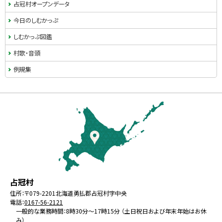
占冠村オープンデータ
今日のしむかっぷ
しむかっぷ図鑑
村歌・音頭
例規集
本
文
へ
戻
る
メ
北
役
占冠村
ニ
海
場
住所：
〒079-2201
北海道勇払郡占冠村字中央
ュ
電話：
0167-56-2121
道
ー
一般的な業務時間：8時30分～17時15分 （土日祝日および年末年始はお休
み）