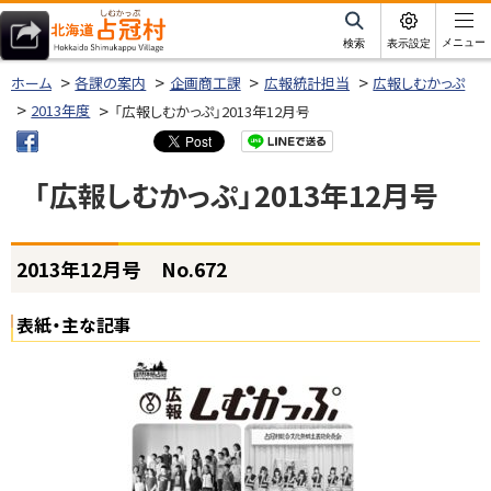
本
文
サ
メニュー
検索
表示設定
イ
北海道占冠村
へ
ト
ホーム
各課の案内
企画商工課
広報統計担当
広報しむかっぷ
内
メ
2013年度
「広報しむかっぷ」2013年12月号
ニ
ュ
「広報しむかっぷ」2013年12月号
ー
へ
ページ内目次
2013年12月号 No.672
2
0
1
表紙・主な記事
3
年
1
2
月
号