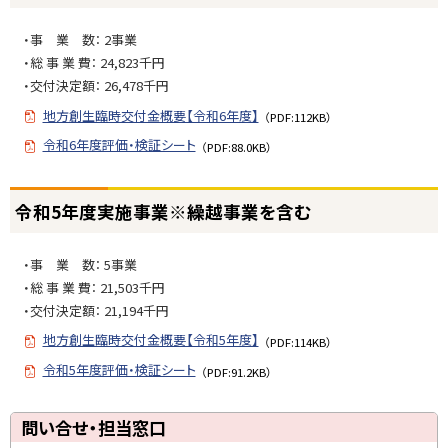
度
プ
補
・事 業 数： 2事業
に
正
・総 事 業 費： 24,823千円
戻
予
・交付決定額： 26,478千円
る
算
地方創生臨時交付金概要【令和6年度】
（PDF:112KB）
、
令和6年度評価・検証シート
（PDF:88.0KB）
令
和
ト
7
令和5年度実施事業※繰越事業を含む
ッ
年
プ
度
・事 業 数： 5事業
に
予
・総 事 業 費： 21,503千円
戻
備
・交付決定額： 21,194千円
る
費
ま
地方創生臨時交付金概要【令和5年度】
（PDF:114KB）
で
令和5年度評価・検証シート
（PDF:91.2KB）
）
ト
問い合せ・担当窓口
令
ッ