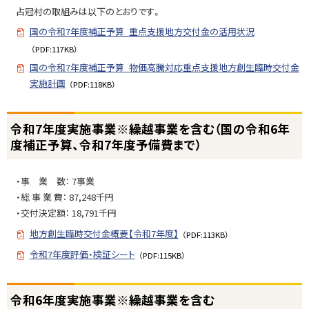
度
占冠村の取組みは以下のとおりです。
実
国の令和7年度補正予算_重点支援地方交付金の活用状況
施
事
（PDF:117KB）
業
国の令和7年度補正予算_物価高騰対応重点支援地方創生臨時交付金
※
実施計画
（PDF:118KB）
繰
越
ト
令和7年度実施事業※繰越事業を含む（国の令和6年
事
ッ
度補正予算、令和7年度予備費まで）
業
プ
を
に
含
・事 業 数： 7事業
戻
む
・総 事 業 費： 87,248千円
る
（
・交付決定額： 18,791千円
国
地方創生臨時交付金概要【令和7年度】
（PDF:113KB）
の
令和7年度評価・検証シート
令
（PDF:115KB）
和
6
ト
令和6年度実施事業※繰越事業を含む
年
ッ