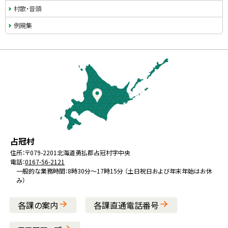
村歌・音頭
年
度
例規集
実
施
本
事
業
文
※
へ
繰
戻
越
る
事
メ
業
を
北
役
占冠村
ニ
含
海
場
住所：
〒079-2201
北海道勇払郡占冠村字中央
ュ
む
電話：
0167-56-2121
道
ー
一般的な業務時間：8時30分～17時15分 （土日祝日および年末年始はお休
み）
へ
問
戻
い
各課の案内
各課直通電話番号
合
る
せ