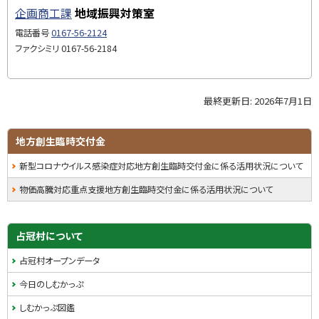
和
企画商工課
地域振興対策室
プ
6
に
電話番号
0167-56-2124
年
戻
ファクシミリ
0167-56-2184
度
る
実
施
最終更新日:
2026年7月1日
ト
事
ッ
業
プ
※
サ
地方創生臨時交付金
に
繰
イ
新型コロナウイルス感染症対応地方創生臨時交付金に係る活用状況について
戻
越
る
ド
事
物価高騰対応重点支援地方創生臨時交付金に係る活用状況について
業
・
を
メ
含
占冠村について
む
ニ
占冠村オープンデータ
ュ
令
今日のしむかっぷ
和
ー
しむかっぷ図鑑
5