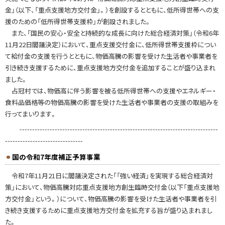
応
金」（以下、「重点支援地方交付金」。）を創設するとともに、低所得世帯への支
重
援のための「低所得世帯支援枠」が創設されました。
点
また、「国民の安心・安全と持続的な成長に向けた総合経済対策」（令和6年
支
11月22日閣議決定）において、重点支援交付金に、低所得世帯支援枠につい
援
て給付金の支援を行うとともに、物価高騰の影響を受けた生活者や事業者を
地
引き続き支援するために、重点支援地方交付金を追加することが盛り込まれ
方
ました。
創
占冠村では、物価高に伴う影響を被る低所得世帯への支援やエネルギー・
生
食料品価格等の物価高騰の影響を受けた生活者や事業者の支援の取組みを
臨
行ってまいります。
時
-------------------------------------------------------------------------------
交
-------------------------------
付
国の令和7年度補正予算事業
金
令和7年11月21日に閣議決定された「「強い経済」を実現する総合経済対
令
策」において、物価高騰対応重点支援地方創生臨時交付金（以下「重点支援地
和
方交付金」という。）について、物価高騰の影響を受けた生活者や事業者を引
7
き続き支援するために重点支援地方交付金を拡充する旨が盛り込まれまし
年
た。