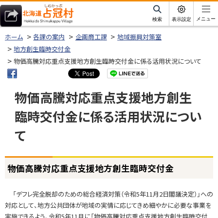
本
文
サ
メニュー
検索
表示設定
イ
北海道占冠村
へ
ト
ホーム
各課の案内
企画商工課
地域振興対策室
内
メ
地方創生臨時交付金
ニ
物価高騰対応重点支援地方創生臨時交付金に係る活用状況について
ュ
ー
物価高騰対応重点支援地方創生
へ
臨時交付金に係る活用状況につい
て
ページ内目次
物価高騰対応重点支援地方創生臨時交付金
物
価
高
「デフレ完全脱却のための総合経済対策（令和5年11月2日閣議決定）」への
騰
対応として、地方公共団体が地域の実情に応じてきめ細やかに必要な事業を
対
実施できるよう、令和5年11月に「物価高騰対応重点支援地方創生臨時交付