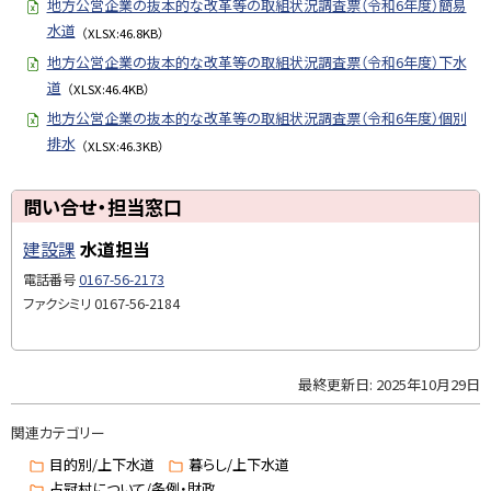
地方公営企業の抜本的な改革等の取組状況調査票（令和6年度）簡易
本
水道
（XLSX:46.8KB）
的
地方公営企業の抜本的な改革等の取組状況調査票（令和6年度）下水
な
道
（XLSX:46.4KB）
改
地方公営企業の抜本的な改革等の取組状況調査票（令和6年度）個別
革
排水
等
（XLSX:46.3KB）
の
取
ト
問い合せ・担当窓口
組
ッ
状
建設課
水道担当
プ
況
に
電話番号
0167-56-2173
調
戻
ファクシミリ
0167-56-2184
査
る
問
最終更新日:
2025年10月29日
ト
い
ッ
合
関連カテゴリー
プ
せ
に
目的別/上下水道
暮らし/上下水道
・
戻
占冠村について/条例・財政