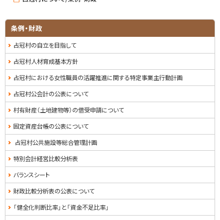
担
る
当
窓
条例・財政
口
占冠村の自立を目指して
占冠村人材育成基本方針
占冠村における女性職員の活躍推進に関する特定事業主行動計画
占冠村公会計の公表について
村有財産（土地建物等）の借受申請について
固定資産台帳の公表について
占冠村公共施設等総合管理計画
特別会計経営比較分析表
バランスシート
財政比較分析表の公表について
「健全化判断比率」と「資金不足比率」