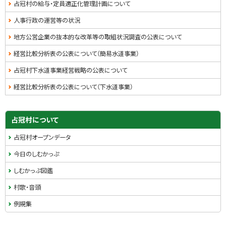
占冠村の給与・定員適正化管理計画について
人事行政の運営等の状況
地方公営企業の抜本的な改革等の取組状況調査の公表について
経営比較分析表の公表について（簡易水道事業）
占冠村下水道事業経営戦略の公表について
経営比較分析表の公表について（下水道事業）
サ
占冠村について
イ
占冠村オープンデータ
ド
今日のしむかっぷ
・
しむかっぷ図鑑
メ
村歌・音頭
ニ
例規集
ュ