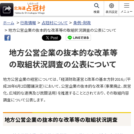
本
文
サ
メニュー
検索
表示設定
イ
北海道占冠村
へ
ト
ホーム
行政情報
占冠村について
条例・財政
内
メ
地方公営企業の抜本的な改革等の取組状況調査の公表について
ニ
ュ
地方公営企業の抜本的な改革等
ー
の取組状況調査の公表について
へ
ページ内目次
地方公営企業の経営については、「経済財政運営と改革の基本方針2016」（平
地
成28年6月2日閣議決定）において、公営企業の抜本的な改革（事業廃止、民営
方
化、広域的な連携及び民間活用）を推進することとされており、その取組内容
公
調査について公表します。
営
企
業
地方公営企業の抜本的な改革等の取組状況調査
の
抜