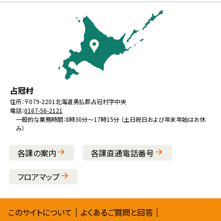
本
ー
文
へ
戻
る
メ
北
役
占冠村
ニ
海
場
住所：
〒079-2201
北海道勇払郡占冠村字中央
ュ
電話：
0167-56-2121
道
ー
一般的な業務時間：8時30分～17時15分 （土日祝日および年末年始はお休
み）
へ
戻
各課の案内
各課直通電話番号
る
フロアマップ
サ
このサイトについて
よくあるご質問と回答