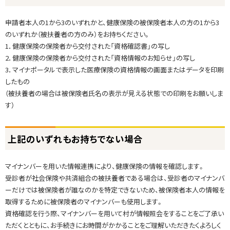
険
証
申請者本人の1から3のいずれかと、健康保険の被保険者本人の方の1から3
の
のいずれか（被扶養者の方のみ）をお持ちください。
代
1．健康保険の保険者から交付された「資格確認書」の写し
わ
2．健康保険の保険者から交付された「資格情報のお知らせ」の写し
り
3．マイナポータルで表示した医療保険の資格情報の画面またはデータを印刷
に
したもの
お
（被扶養者の場合は被保険者氏名の表示が見える状態での印刷をお願いしま
持
す）
ち
い
ト
た
上記のいずれもお持ちでない場合
ッ
だ
プ
き
マイナンバーを用いた情報連携により、健康保険の情報を確認します。
に
た
受診者が社会保険や共済組合の被扶養者である場合は、受診者のマイナンバ
戻
い
ーだけでは被保険者が誰なのかを特定できないため、被保険者本人の情報を
る
も
取得するために被保険者のマイナンバーも使用します。
の
資格確認を行う際、マイナンバーを用いて村が情報照会をすることをご了承い
ただくとともに、お手続きにお時間がかかることをご理解いただきたくよろしく