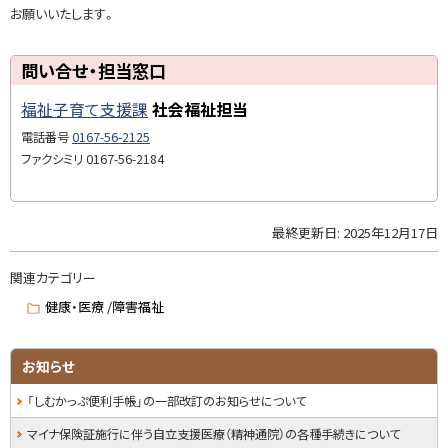
上
お願いいたします。
記
の
ト
問い合せ・担当窓口
い
ッ
ず
福祉子育て支援課
社会福祉担当
プ
れ
に
電話番号
0167-56-2125
も
戻
ファクシミリ
0167-56-2184
お
る
持
ち
で
最終更新日:
2025年12月17日
ト
な
ッ
い
関連カテゴリー
プ
場
に
健康・医療 /障害福祉
合
戻
る
サ
お知らせ
問
イ
い
「しむかっぷ便利手帳」の一部改訂のお知らせについて
合
ド
マイナ保険証施行に伴う自立支援医療（精神通院）の各種手続きについて
せ