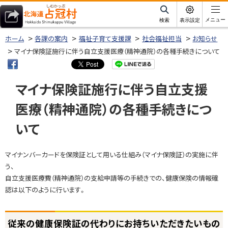
本
文
サ
メニュー
検索
表示設定
イ
北海道占冠村
へ
ト
ホーム
各課の案内
福祉子育て支援課
社会福祉担当
お知らせ
内
メ
マイナ保険証施行に伴う自立支援医療（精神通院）の各種手続きについて
ニ
ュ
マイナ保険証施行に伴う自立支援
ー
医療（精神通院）の各種手続きにつ
へ
いて
ページ内目次
マイナンバーカードを保険証として用いる仕組み（マイナ保険証）の実施に伴
従
う、
来
自立支援医療費（精神通院）の支給申請等の手続きでの、健康保険の情報確
の
認は以下のように行います。
健
康
保
従来の健康保険証の代わりにお持ちいただきたいもの