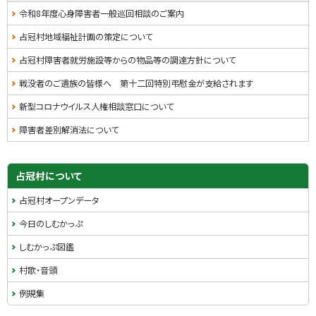
・
・
令和8年度心身障害者一般巡回相談のご案内
担
メ
占冠村地域福祉計画の策定について
当
ニ
窓
占冠村障害者就労施設等からの物品等の調達方針について
口
ュ
戦没者のご遺族の皆様へ 第十二回特別弔慰金が支給されます
ー
新型コロナウイルス人権相談窓口について
障害者差別解消法について
占冠村について
占冠村オープンデータ
今日のしむかっぷ
しむかっぷ図鑑
村歌・音頭
例規集