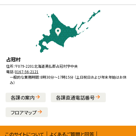
本
文
へ
戻
る
メ
北
役
占冠村
ニ
海
場
住所：
〒079-2201
北海道勇払郡占冠村字中央
ュ
電話：
0167-56-2121
道
ー
一般的な業務時間：8時30分～17時15分 （土日祝日および年末年始はお休
み）
へ
戻
各課の案内
各課直通電話番号
る
フロアマップ
サ
このサイトについて
よくあるご質問と回答