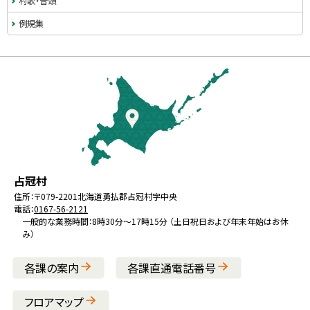
村歌・音頭
例規集
本
文
へ
戻
る
メ
北
役
占冠村
ニ
海
場
住所：
〒079-2201
北海道勇払郡占冠村字中央
ュ
電話：
0167-56-2121
道
ー
一般的な業務時間：8時30分～17時15分 （土日祝日および年末年始はお休
み）
へ
戻
各課の案内
各課直通電話番号
る
フロアマップ