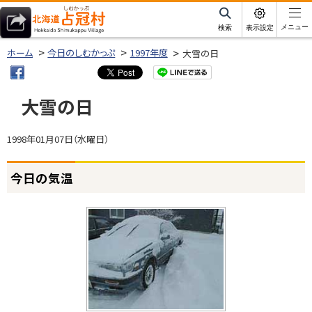
本
文
サ
メニュー
検索
表示設定
イ
北海道占冠村
へ
ト
ホーム
今日のしむかっぷ
1997年度
大雪の日
内
メ
ニ
大雪の日
ュ
ー
1998年01月07日（水曜日）
へ
ページ内目次
今日の気温
今
日
の
気
温
大
雪