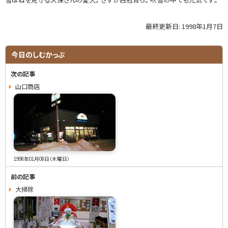
最終更新日:
1998年1月7日
ト
ッ
プ
サ
今日のしむかっぷ
に
イ
戻
次の記事
る
ド
山口商店
・
メ
ニ
ュ
1998年01月08日（木曜日）
ー
前の記事
大掃除