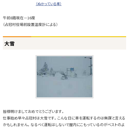
（ぬかっている車）
雪
は
午前8路現在－16度
ね
（占冠村役場前設置温度計による）
ト
大雪
ッ
プ
に
戻
る
皆様明けましておめでとうございます。
仕事始め早々占冠村は大雪です。こんな日に車を運転するのは無謀と言える
かもしれません。なるべく運転はしないで屋内にこもっているのがベストのよ