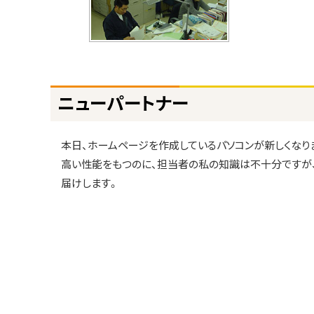
ナ
ー
ト
ニューパートナー
ッ
プ
に
本日、ホームページを作成しているパソコンが新しくなり
戻
高い性能をもつのに、担当者の私の知識は不十分ですが
る
届けします。
ト
ッ