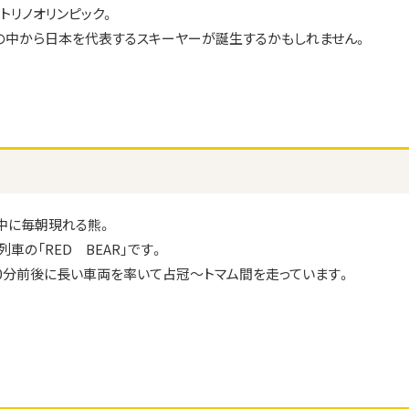
トリノオリンピック。
の中から日本を代表するスキーヤーが誕生するかもしれません。
中に毎朝現れる熊。
列車の「RED BEAR」です。
20分前後に長い車両を率いて占冠～トマム間を走っています。