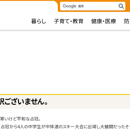
検
検
索
索
暮らし
子育て・教育
健康・医療
防
キ
ー
ワ
ー
ド
訳ございません。
も寒いけど平和な占冠。
、占冠から4人の中学生が中体連のスキー大会に出場し大健闘だったそ