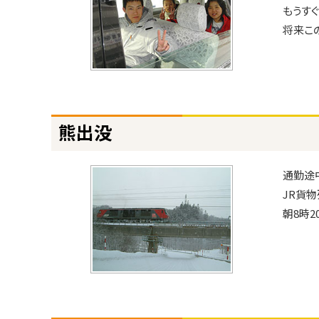
ト
し
もうすぐ
て
ッ
将来こ
ま
プ
せ
へ
ん
戻
で
る
し
ト
た
熊出没
ッ
申
プ
し
訳
に
通勤途
ご
戻
JR貨物
ざ
る
朝8時
い
ま
せ
ん
。