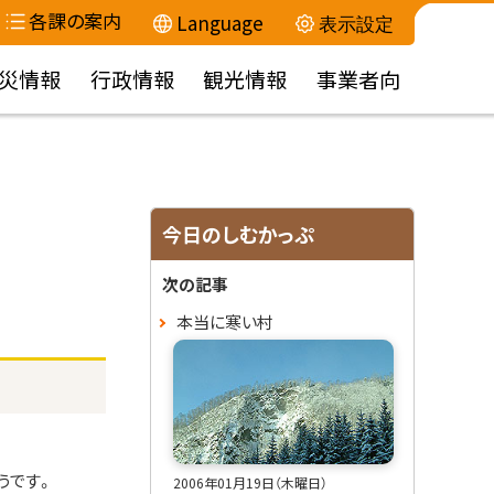
各課の案内
Language
表示設定
災情報
行政情報
観光情報
事業者向
サ
今日のしむかっぷ
イ
次の記事
ド
本当に寒い村
・
メ
ニ
うです。
2006年01月19日（木曜日）