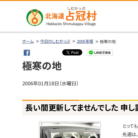
本
本
文
文
へ
へ
メ
戻
北海道占冠
ニ
る
ホーム
今日のしむかっぷ
2005年度
極寒の地
村
ュ
メ
ー
ニ
極寒の地
へ
ュ
ー
へ
2006年01月18日（水曜日）
戻
ページ内目次
る
長い間更新してませんでした 申し
ペ
長
い
ー
間
ジ
とって
更
の
先週は
新