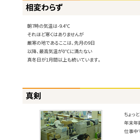
ト
熊
相変わらず
ッ
出
没
プ
に
朝7時の気温は-9.4℃
相
戻
それほど寒くはありませんが
変
る
厳寒の地であるここは、先月の9日
わ
以降、最高気温が0℃に満たない
ら
真冬日が1月間以上も続いています。
ず
真
剣
ト
真剣
ッ
ニ
ュ
プ
ー
に
ちょっ
パ
戻
年末年
ー
る
仕事中
ト