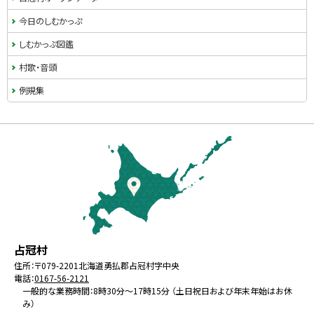
今日のしむかっぷ
しむかっぷ図鑑
村歌・音頭
例規集
本
文
へ
戻
る
メ
北
役
占冠村
ニ
海
場
住所：
〒079-2201
北海道勇払郡占冠村字中央
ュ
電話：
0167-56-2121
道
ー
一般的な業務時間：8時30分～17時15分 （土日祝日および年末年始はお休
み）
へ