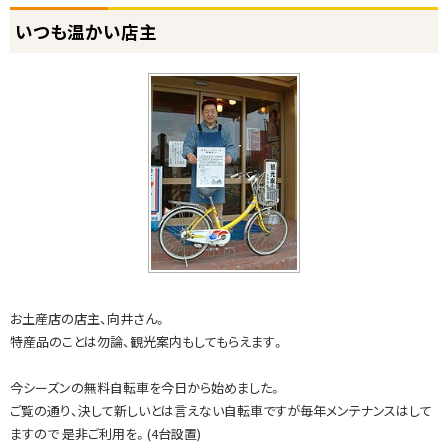
ト
いつも温かい店主
ッ
プ
に
戻
る
お土産店の店主、向井さん。
特産品のことは勿論、観光案内もしてもらえます。
今シーズンの無料自転車を今日から始めました。
ご覧の通り、決して新しいとは言えない自転車ですが毎年メンテナンスはして
ますので 是非ご利用を。(4台設置)