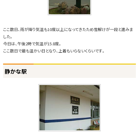
み
ま
し
た
ここ数日、雨が降り気温も10度以上になってきたため雪解けが一段と進みま
した。
静
今日は、午後2時で気温が15.8度。
か
ここ数日で最も温かい日となり、上着もいらないくらいです。
な
駅
ト
静かな駅
占
ッ
冠
プ
村
に
物
戻
産
る
館
い
つ
も