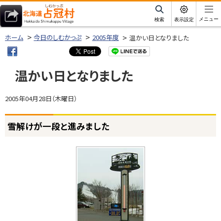
本
文
サ
メニュー
検索
表示設定
イ
北海道占冠村
へ
ト
ホーム
今日のしむかっぷ
2005年度
温かい日となりました
内
メ
ニ
温かい日となりました
ュ
ー
2005年04月28日（木曜日）
へ
ページ内目次
雪解けが一段と進みました
雪
解
け
が
一
段
と
進