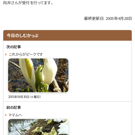
向井さんが受付を行ってます。
最終更新日:
2005年4月28日
ト
ッ
プ
サ
今日のしむかっぷ
に
イ
戻
次の記事
る
ド
これからがピークです
・
メ
ニ
ュ
2005年04月30日（土曜日）
ー
前の記事
トマムへ