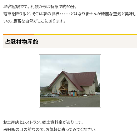
温
JR占冠駅です。札幌からは特急で約90分。
か
電車を降りると、そこは夢の世界・・・・・とはなりませんが綺麗な空気と美味し
い
い水、豊富な自然がここにあります。
店
主
ト
占冠村物産館
ッ
プ
に
戻
る
お土産店とレストラン、郷土資料室があります。
占冠駅の目の前なので、お気軽に寄ってみてください。