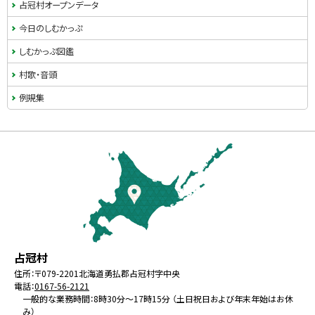
ュ
占冠村オープンデータ
ー
今日のしむかっぷ
しむかっぷ図鑑
村歌・音頭
例規集
本
文
へ
戻
る
メ
北
役
占冠村
ニ
海
場
住所：
〒079-2201
北海道勇払郡占冠村字中央
ュ
電話：
0167-56-2121
道
ー
一般的な業務時間：8時30分～17時15分 （土日祝日および年末年始はお休
み）