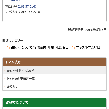
プ
に
電話番号
0167-57-2160
戻
ファクシミリ
0167-57-2218
る
最終更新日:
2019年5月15日
ト
ッ
関連カテゴリー
プ
に
占冠村について/役場案内・組織・相談窓口
マップ/トマム地区
戻
る
サ
トマム支所
イ
占冠村役場トマム支所
ド
トマム支所申請書一覧
・
お知らせ
メ
ニ
占冠村について