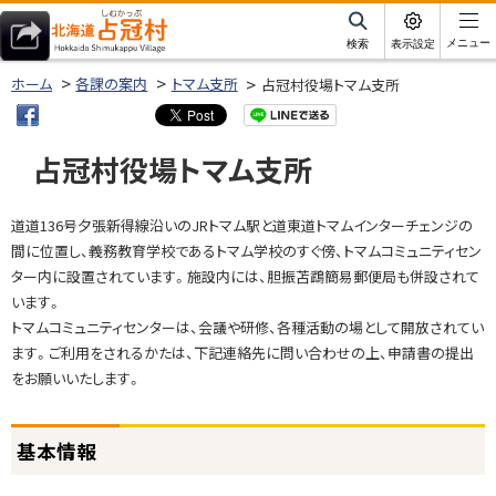
本
文
サ
メニュー
検索
表示設定
イ
北海道占冠村
へ
ト
ホーム
各課の案内
トマム支所
占冠村役場トマム支所
内
メ
ニ
占冠村役場トマム支所
ュ
ー
ページ内目次
道道136号夕張新得線沿いのJRトマム駅と道東道トマムインターチェンジの
へ
基
間に位置し、義務教育学校であるトマム学校のすぐ傍、トマムコミュニティセン
本
ター内に設置されています。施設内には、胆振苫鵡簡易郵便局も併設されて
情
います。
報
トマムコミュニティセンターは、会議や研修、各種活動の場として開放されてい
ます。ご利用をされるかたは、下記連絡先に問い合わせの上、申請書の提出
問
をお願いいたします。
い
合
基本情報
せ
・