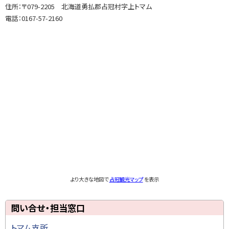
担
住所：〒079-2205 北海道勇払郡占冠村字上トマム
当
電話：0167-57-2160
窓
口
より大きな地図で
占冠観光マップ
を表示
ト
問い合せ・担当窓口
ッ
トマム支所