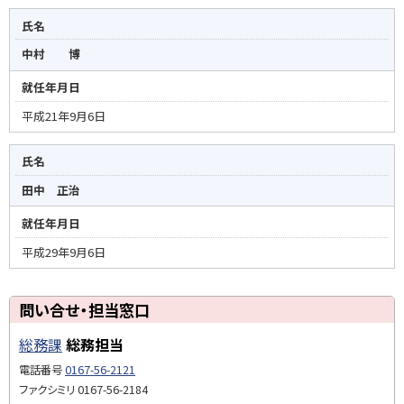
氏名
中村 博
就任年月日
平成21年9月6日
氏名
田中 正治
就任年月日
平成29年9月6日
ト
問い合せ・担当窓口
ッ
総務課
総務担当
プ
に
電話番号
0167-56-2121
戻
ファクシミリ
0167-56-2184