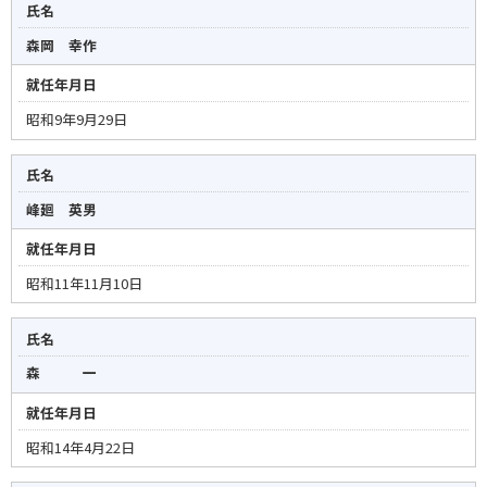
年
氏名
月
森岡 幸作
日
就任年月日
問
昭和9年9月29日
い
合
氏名
せ
・
峰廻 英男
担
就任年月日
当
窓
昭和11年11月10日
口
氏名
森 一
就任年月日
昭和14年4月22日