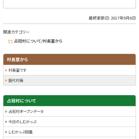
る
最終更新日:
2017年9月6日
ト
ッ
関連カテゴリー
プ
に
占冠村について/村長室から
戻
る
サ
村長室から
イ
村長室です
ド
歴代村長
・
メ
占冠村について
ニ
占冠村オープンデータ
ュ
今日のしむかっぷ
ー
しむかっぷ図鑑