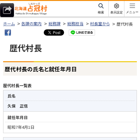
本
文
サ
メニュー
検索
表示設定
イ
北海道占冠村
へ
ト
ホーム
各課の案内
総務課
総務担当
村長室から
歴代村長
内
メ
ニ
歴代村長
ュ
ー
ページ内目次
へ
歴代村長の氏名と就任年月日
歴
代
村
歴代村長一覧表
長
氏名
の
氏
久保 正信
名
就任年月日
と
就
昭和7年4月1日
任