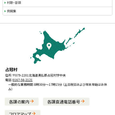
村歌・音頭
例規集
本
文
へ
戻
る
メ
北
役
占冠村
ニ
海
場
住所：
〒079-2201
北海道勇払郡占冠村字中央
ュ
電話：
0167-56-2121
道
ー
一般的な業務時間：8時30分～17時15分 （土日祝日および年末年始はお休
み）
へ
戻
各課の案内
各課直通電話番号
る
フロアマップ