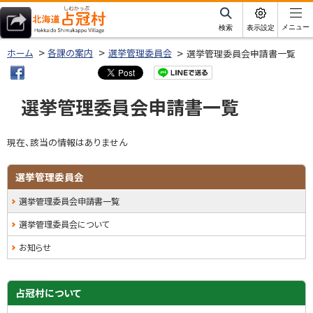
本
文
サ
メニュー
検索
表示設定
イ
北海道占冠村
へ
ト
ホーム
各課の案内
選挙管理委員会
選挙管理委員会申請書一覧
内
メ
ニ
選挙管理委員会申請書一覧
ュ
ー
現在、該当の情報はありません
へ
ト
サ
選挙管理委員会
ッ
プ
イ
選挙管理委員会申請書一覧
に
ド
選挙管理委員会について
戻
・
る
お知らせ
メ
ニ
占冠村について