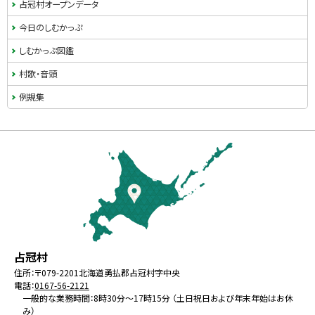
ュ
占冠村オープンデータ
ー
今日のしむかっぷ
しむかっぷ図鑑
村歌・音頭
例規集
本
文
へ
戻
る
メ
北
役
占冠村
ニ
海
場
住所：
〒079-2201
北海道勇払郡占冠村字中央
ュ
電話：
0167-56-2121
道
ー
一般的な業務時間：8時30分～17時15分 （土日祝日および年末年始はお休
み）