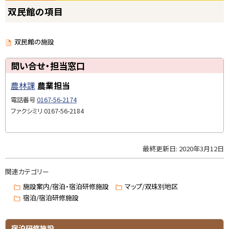
ト
ペ
双民館の項目
ー
ッ
ジ
で
プ
開
き
に
双民館の施設
ま
す
戻
)
る
ト
問い合せ・担当窓口
ッ
農林課
農業担当
プ
に
電話番号
0167-56-2174
戻
ファクシミリ
0167-56-2184
る
最終更新日:
2020年3月12日
ト
ッ
関連カテゴリー
プ
に
施設案内/宿泊・宿泊研修施設
マップ/双珠別地区
戻
宿泊/宿泊研修施設
る
宿泊研修施設