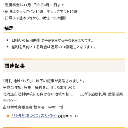
・暖房料金は11月1日から4月30日まで
・宿泊はチェックイン14時 チェックアウト10時
・日帰りは基本9時から17時まで（8時間）
補足
日帰りの使用時間は午前9時から午後9時までです。
営利を目的とする場合は定額の10割増しとなります。
ト
関連記事
ッ
プ
「月刊 地域づくり」に以下の記事が掲載されました。
に
平成21年5月特集 廃校を活用したまちづくり
戻
北海道占冠村学校にも負けない地域の核に —広がる施設利用、産業振興
る
も狙う—
占冠村教育委員会 教育長 中村 博
「月刊 地域づくり」のサイトへ
(外部サイト)
(
新
規