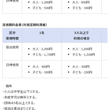
日帰使用
大人…1,000円
大人…800円
子ども…500円
子ども…300円
双民館料金表（村民定期利用者）
区分
1名
5人以上で
使用時間
利用の場合
宿泊使用
大人…2,000円
大人…1,800円
子ども…1,700円
子ども…1,500円
日帰使用
大人…400円
大人…300円
子ども…300円
子ども…200円
備考
・小人は中学生以下とする。
・未就学児は無料とする。
・団体は5名以上とする。
・宿泊は素泊まりとする。