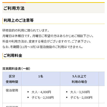
ト
ご利用方法
ッ
プ
利用上のご注意等
に
戻
研修目的の利用に限られています。
る
月曜日は休館日です。月曜日ご希望の方はあらかじめご相談下さい。
料金や利用方法は、変更する場合がございますので、ご了承下さい。
なお、冬期間（11月～3月）は宿泊施設のご利用はできません。
ご利用料金
双民館料金表（一般）
区分
1名
5人以上で
使用時間
利用の場合
宿泊使用
大人…4,000円
大人…3,500円
子ども…2,500円
子ども…2,000円