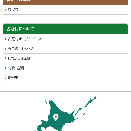
双民館
サ
占冠村について
イ
占冠村オープンデータ
ド
今日のしむかっぷ
・
しむかっぷ図鑑
メ
村歌・音頭
ニ
例規集
ュ
本
ー
文
へ
戻
る