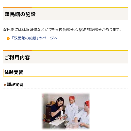
ト
双民館の施設
ッ
プ
双民館には体験研修などができる校舎部分と、宿泊施設部分があります。
に
戻
「双民館の施設」のページへ
る
ト
ご利用内容
ッ
プ
体験実習
に
戻
調理実習
る