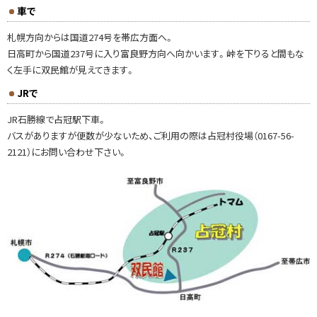
車で
問
札幌方向からは国道274号を帯広方面へ。
い
日高町から国道237号に入り富良野方向へ向かいます。峠を下りると間もな
合
く左手に双民館が見えてきます。
せ
・
JRで
担
JR石勝線で占冠駅下車。
当
バスがありますが便数が少ないため、ご利用の際は占冠村役場（0167-56-
窓
2121）にお問い合わせ下さい。
口