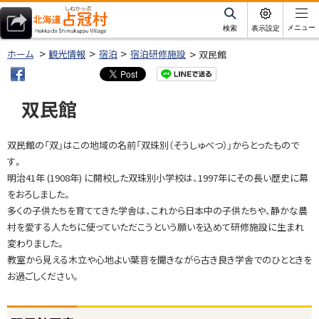
本
文
サ
メニュー
検索
表示設定
イ
北海道占冠村
へ
ト
ホーム
観光情報
宿泊
宿泊研修施設
双民館
内
メ
ニ
双民館
ュ
ー
ページ内目次
双民館の「双」はこの地域の名前「双珠別（そうしゅべつ）」からとったもので
へ
双
す。
民
明治41年 (1908年) に開校した双珠別小学校は、1997年にその長い歴史に幕
館
をおろしました。
写
多くの子供たちを育ててきた学舎は、これから日本中の子供たちや、静かな農
真
村を愛する人たちに使っていただこうという願いを込めて研修施設に生まれ
変わりました。
ア
教室から見える木立や心地よい葉音を聞きながら古き良き学舎でのひとときを
ク
お過ごしください。
セ
ス