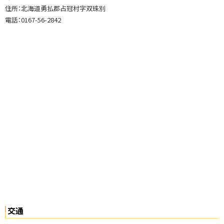
る
住所：北海道勇払郡占冠村字双珠別
係
電話：0167-56-2842
ご
利
用
方
法
関
連
記
事
双
民
館
の
項
交通
目