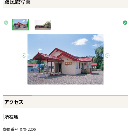
双民館写真
双
民
画
館
前へ
次へ
像
の
ス
施
ラ
設
イ
ド
前へ
次へ
ご
集
利
用
内
容
使
ト
アクセス
用
ッ
申
プ
所在地
請
に
書
戻
郵便番号：079-2206
関