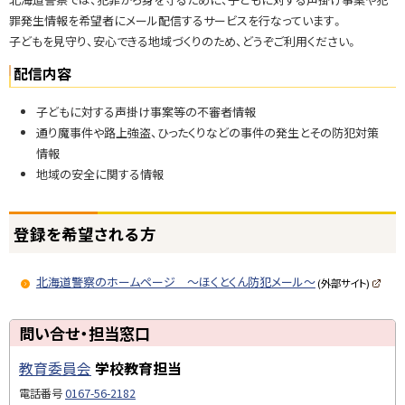
罪発生情報を希望者にメール配信するサービスを行なっています。
子どもを見守り、安心できる地域づくりのため、どうぞご利用ください。
配信内容
子どもに対する声掛け事案等の不審者情報
通り魔事件や路上強盗、ひったくりなどの事件の発生とその防犯対策
情報
地域の安全に関する情報
ト
登録を希望される方
ッ
プ
北海道警察のホームページ ～ほくとくん防犯メール～
に
(外部サイト)
(
戻
新
規
る
ト
ペ
問い合せ・担当窓口
ー
ッ
ジ
で
教育委員会
学校教育担当
プ
開
き
に
電話番号
0167-56-2182
ま