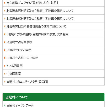
自主創造プログラム「書を楽しむ会」【1月】
北海道占冠村第8次社会教育中期計画の策定について
北海道占冠村第7次社会教育中期計画の策定について
社会教育担当所管各種施設の使用申請について
「地域と学校の連携・協働体制構築事業」実績報告
占冠村立占冠中学校
占冠村立トマム学校
占冠村立占冠中央小学校
トマム図書室
中央図書室
占冠村コミュニティプラザ(公民館)
サ
占冠村について
イ
占冠村オープンデータ