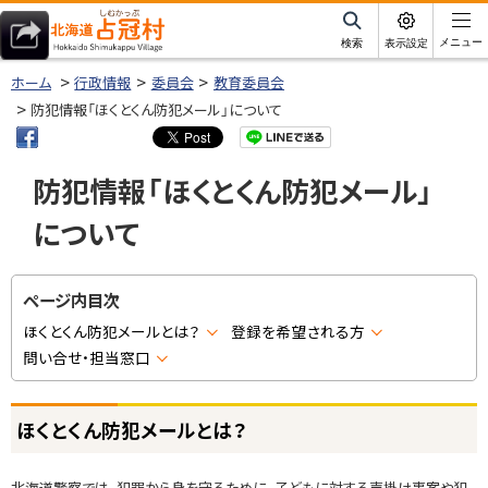
本
文
サ
メニュー
検索
表示設定
イ
北海道占冠村
へ
ト
ホーム
行政情報
委員会
教育委員会
内
メ
防犯情報「ほくとくん防犯メール」について
ニ
ュ
防犯情報「ほくとくん防犯メール」
ー
について
へ
ページ内目次
ほくとくん防犯メールとは？
登録を希望される方
問い合せ・担当窓口
ほくとくん防犯メールとは？
北海道警察では、犯罪から身を守るために、子どもに対する声掛け事案や犯