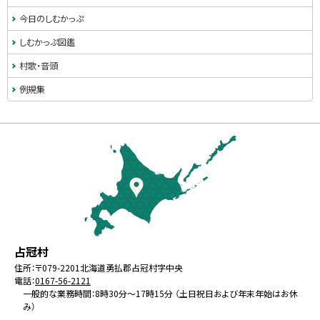
ド
今日のしむかっぷ
・
しむかっぷ図鑑
メ
村歌・音頭
ニ
例規集
ュ
本
ー
文
へ
戻
る
メ
北
役
占冠村
ニ
海
場
住所：
〒079-2201
北海道勇払郡占冠村字中央
ュ
電話：
0167-56-2121
道
ー
一般的な業務時間：8時30分～17時15分 （土日祝日および年末年始はお休
み）
へ