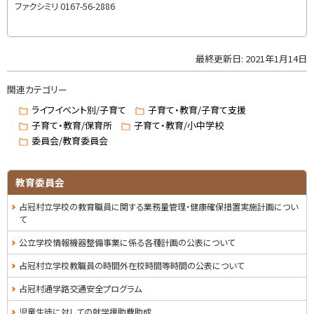
す
戻
ファクシミリ
0167-56-2886
)
る
最終更新日:
2021年1月14日
ト
ッ
関連カテゴリー
プ
に
ライフイベント別/子育て
子育て・教育/子育て支援
戻
子育て・教育/保育所
子育て・教育/小中学校
る
委員会/教育委員会
教育委員会
占冠村立学校の教育職員に関する業務量管理・健康確保措置実施計画につい
て
公立学校情報機器整備事業に係る各種計画の公表について
占冠村立学校教職員の時間外在校時間等時間の公表について
占冠村通学路交通安全プログラム
児童生徒に対しての就学援助費助成